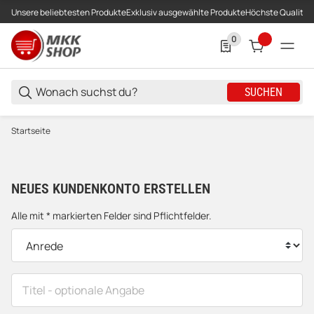
Unsere beliebtesten Produkte
Exklusiv ausgewählte Produkte
Höchste Qualität
0
0 Produkte in der List
SUCHEN
Startseite
NEUES KUNDENKONTO ERSTELLEN
Registrieren
Alle mit
*
markierten Felder sind Pflichtfelder.
Titel
- optionale Angabe