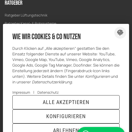
Ratgeber
Ratgeber Lüftungstechnik
Ratgeber Kanal- & Rohrsysteme
Ratgeber Entwässerung
Wie wir Cookies & Co nutzen
Ratgeber Bau & Trockenbau
Durch Klicken auf „Alle akzeptieren“ gestatten Sie den
Einsatz folgender Dienste auf unserer Website: YouTube,
Vimeo, Google Map, YouTube, Vimeo, Google Analytics,
Google Ads, Google Tag Manager, Doofinder. Sie können die
Einstellung jederzeit ändern (Fingerabdruck-Icon links
unten). Weitere Details finden Sie unter
Konfigurieren
und
in unserer
Datenschutzerklärung
.
|
Impressum
Datenschutz
ALLE AKZEPTIEREN
© MKK-SHOP
* Alle Preise inkl. gesetzlicher USt., zzgl.
Versand
KONFIGURIEREN
VERTRAG WIDERRUFEN
ABLEHNEN