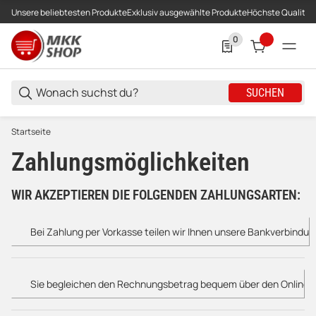
Unsere beliebtesten Produkte
Exklusiv ausgewählte Produkte
Höchste Qualität
0
0 Produkte in der List
SUCHEN
Startseite
Zahlungsmöglichkeiten
WIR AKZEPTIEREN DIE FOLGENDEN ZAHLUNGSARTEN:
Bei Zahlung per Vorkasse teilen wir Ihnen unsere Bankverbindun
Sie begleichen den Rechnungsbetrag bequem über den Online-Zah