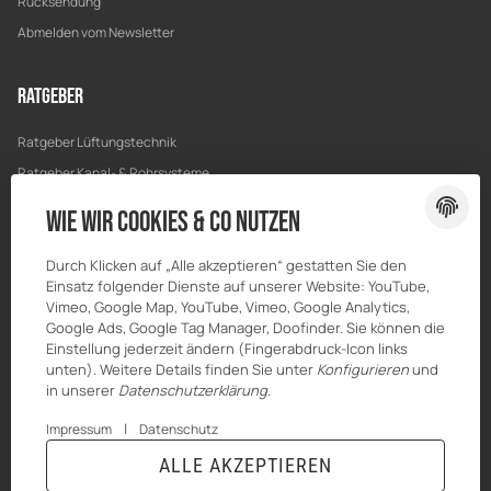
Rücksendung
Abmelden vom Newsletter
Ratgeber
Ratgeber Lüftungstechnik
Ratgeber Kanal- & Rohrsysteme
Ratgeber Entwässerung
Wie wir Cookies & Co nutzen
Ratgeber Bau & Trockenbau
Durch Klicken auf „Alle akzeptieren“ gestatten Sie den
Einsatz folgender Dienste auf unserer Website: YouTube,
Vimeo, Google Map, YouTube, Vimeo, Google Analytics,
Google Ads, Google Tag Manager, Doofinder. Sie können die
Einstellung jederzeit ändern (Fingerabdruck-Icon links
unten). Weitere Details finden Sie unter
Konfigurieren
und
in unserer
Datenschutzerklärung
.
|
Impressum
Datenschutz
ALLE AKZEPTIEREN