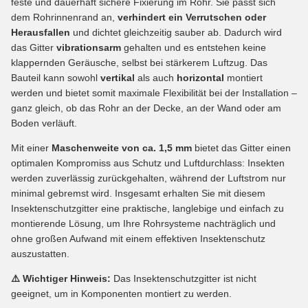
feste und dauerhaft sichere Fixierung im Rohr. Sie passt sich
dem Rohrinnenrand an,
verhindert ein Verrutschen oder
Herausfallen
und dichtet gleichzeitig sauber ab. Dadurch wird
das Gitter
vibrationsarm
gehalten und es entstehen keine
klappernden Geräusche, selbst bei stärkerem Luftzug. Das
Bauteil kann sowohl
vertikal
als auch
horizontal
montiert
werden und bietet somit maximale Flexibilität bei der Installation –
ganz gleich, ob das Rohr an der Decke, an der Wand oder am
Boden verläuft.
Mit einer
Maschenweite von ca. 1,5 mm
bietet das Gitter einen
optimalen Kompromiss aus Schutz und Luftdurchlass: Insekten
werden zuverlässig zurückgehalten, während der Luftstrom nur
minimal gebremst wird. Insgesamt erhalten Sie mit diesem
Insektenschutzgitter eine praktische, langlebige und einfach zu
montierende Lösung, um Ihre Rohrsysteme nachträglich und
ohne großen Aufwand mit einem effektiven Insektenschutz
auszustatten.
⚠️ Wichtiger Hinweis:
Das Insektenschutzgitter ist nicht
geeignet, um in Komponenten montiert zu werden.