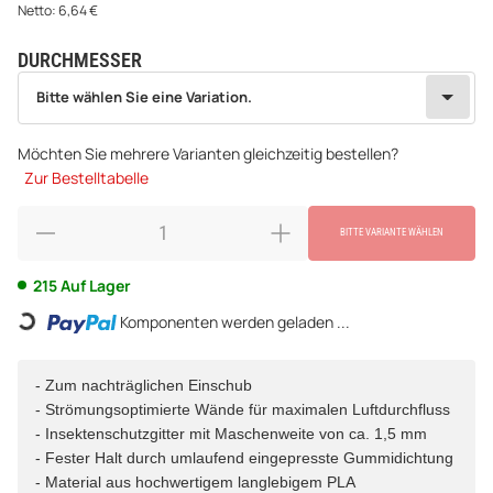
Netto:
6,64
€
DURCHMESSER
wählen
Bitte wählen Sie eine Variation.
Bitte wählen Sie eine Variation.
Möchten Sie mehrere Varianten gleichzeitig bestellen?
Zur Bestelltabelle
BITTE VARIANTE WÄHLEN
215 Auf Lager
Loading...
Komponenten werden geladen ...
- Zum nachträglichen Einschub
- Strömungsoptimierte Wände für maximalen Luftdurchfluss
- Insektenschutzgitter mit Maschenweite von ca. 1,5 mm
- Fester Halt durch umlaufend eingepresste Gummidichtung
- Material aus hochwertigem langlebigem PLA