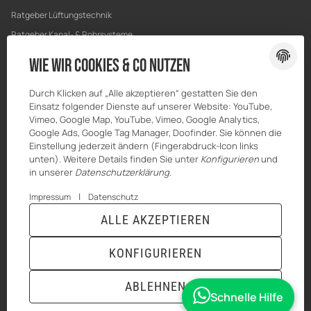
Ratgeber Lüftungstechnik
Ratgeber Kanal- & Rohrsysteme
Ratgeber Entwässerung
Wie wir Cookies & Co nutzen
Ratgeber Bau & Trockenbau
Durch Klicken auf „Alle akzeptieren“ gestatten Sie den
Einsatz folgender Dienste auf unserer Website: YouTube,
Vimeo, Google Map, YouTube, Vimeo, Google Analytics,
Google Ads, Google Tag Manager, Doofinder. Sie können die
Einstellung jederzeit ändern (Fingerabdruck-Icon links
unten). Weitere Details finden Sie unter
Konfigurieren
und
in unserer
Datenschutzerklärung
.
|
Impressum
Datenschutz
ALLE AKZEPTIEREN
© MKK-SHOP
* Alle Preise inkl. gesetzlicher USt., zzgl.
Versand
KONFIGURIEREN
VERTRAG WIDERRUFEN
ABLEHNEN
Schnelle Hilfe
ANMELDEN
MENÜ
WARENKORB