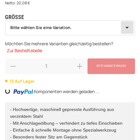
Netto:
20,08
€
GRÖSSE
wählen
Bitte wählen Sie eine Variation.
Bitte wählen Sie eine Variation.
Möchten Sie mehrere Varianten gleichzeitig bestellen?
Zur Bestelltabelle
BITTE VARIANTE WÄHLEN
13 Auf Lager
Komponenten werden geladen ...
Loading...
- Hochwertige, maschinell gepresste Ausführung aus
verzinktem Stahl
- Mit Anschlagwölbung – verhindert zu tiefes Einschieben
- Einfache & schnelle Montage ohne Spezialwerkzeug
- Besonders fester Sitz am Gegenstück