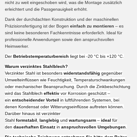
nicht zu weit eingeschoben wird, was die Montage zusätzlich
erleichtert und die Passgenauigkeit erhöht.
Dank der durchdachten Konstruktion und der maschinellen
Präzisionsfertigung ist der Bogen
einfach zu montieren
– es
sind keine besonderen Fachkenntnisse erforderlich. Ideal für
professionelle Anwendungen sowie den anspruchsvollen
Heimwerker.
Der
Betriebstemperaturbereich
liegt bei -20 °C bis +120 °C.
Warum verzinktes Stahlblech?
Verzinkter Stahl ist besonders
widerstandsfähig
gegenüber
Umwelteinflüssen wie Feuchtigkeit, Temperaturschwankungen
oder mechanischer Beanspruchung. Durch die Zinkbeschichtung
wird das Stahlblech
effektiv
vor Korrosion geschützt –
ein
entscheidender Vorteil
in luftführenden Systemen, bei
denen Kondensat oder Witterungseinflüsse auftreten können.
Darüber hinaus ist verzinkter
Stahl
formstabil
,
langlebig
und
wartungsarm
–
ideal
für
den
dauerhaften Einsatz
in
anspruchsvollen Umgebungen
.
Die technische Zeichnung entnehmen Sie bitte dem Reiter