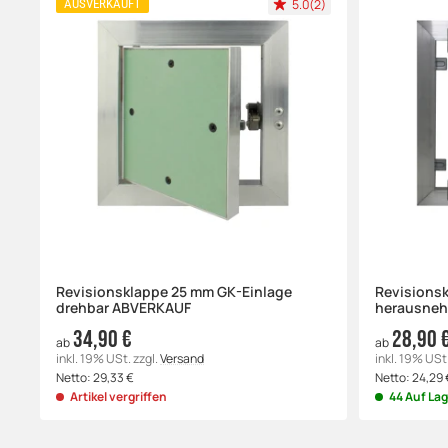
5.0(2)
AUSVERKAUFT
Revisionsklappe 25 mm GK-Einlage
Revisions
drehbar ABVERKAUF
herausne
34,90 €
28,90 
ab
ab
inkl. 19% USt.
zzgl.
Versand
inkl. 19% USt
Netto:
29,33
€
Netto:
24,29
Artikel vergriffen
44 Auf La