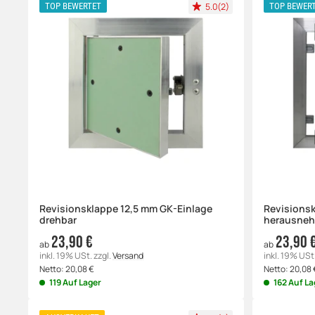
5.0(2)
TOP BEWERTET
TOP BEWER
Revisionsklappe 12,5 mm GK-Einlage
Revisionsk
drehbar
herausne
23,90 €
23,90 
ab
ab
inkl. 19% USt.
zzgl.
Versand
inkl. 19% USt
Netto:
20,08
€
Netto:
20,08
119 Auf Lager
162 Auf La