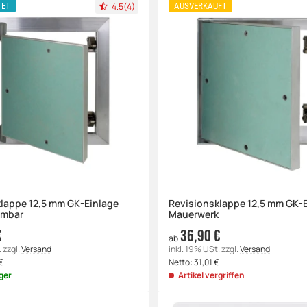
4.5(4)
TET
AUSVERKAUFT
lappe 12,5 mm GK-Einlage
Revisionsklappe 12,5 mm GK-
hmbar
Mauerwerk
€
36,90 €
ab
.
zzgl.
Versand
inkl. 19% USt.
zzgl.
Versand
€
Netto:
31,01
€
ger
Artikel vergriffen