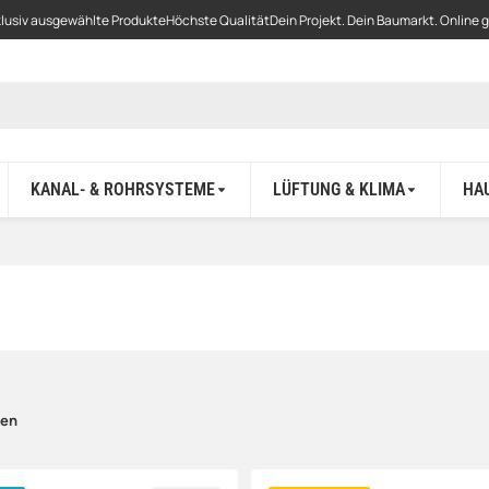
lusiv ausgewählte Produkte
Höchste Qualität
Dein Projekt. Dein Baumarkt. Online 
KANAL- & ROHRSYSTEME
LÜFTUNG & KLIMA
HA
den