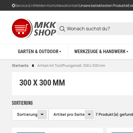
Service & Hilfe
Mein Konto
News
Kontakt
Unsere beliebtesten Produkte
Exk
GARTEN & OUTDOOR
WERKZEUGE & HANDWERK
Startseite
Artikel mit Türöffnungsmaß: 300 x 300 mm
300 X 300 MM
Sortierung
Sortierung
Artikel pro Seite
7 Produkt(e) gefun