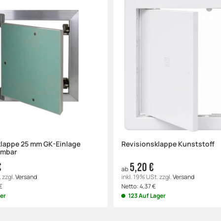
klappe 25 mm GK-Einlage
Revisionsklappe Kunststoff
hmbar
€
5,20 €
ab
.
zzgl.
Versand
inkl. 19% USt.
zzgl.
Versand
€
Netto:
4,37
€
ger
123 Auf Lager