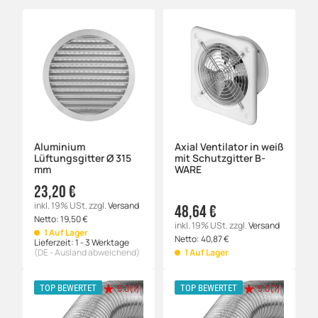
Aluminium
Axial Ventilator in weiß
Lüftungsgitter Ø 315
mit Schutzgitter B-
mm
WARE
23,20 €
inkl. 19% USt.
zzgl.
Versand
48,64 €
Netto:
19,50
€
inkl. 19% USt.
zzgl.
Versand
1 Auf Lager
Netto:
40,87
€
Lieferzeit:
1 - 3 Werktage
(DE - Ausland abweichend)
1 Auf Lager
5.0(1)
5.0(1)
TOP BEWERTET
TOP BEWERTET