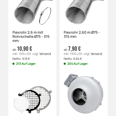
Flexrohr 2,6 m mit
Flexrohr 2,60 m Ø75 -
Rohrschelle Ø75 - 315
315 mm
mm
10,90 €
7,90 €
ab
ab
inkl. 19% USt.
zzgl.
Versand
inkl. 19% USt.
zzgl.
Versand
Netto:
9,16
€
Netto:
6,64
€
213 Auf Lager
204 Auf Lager