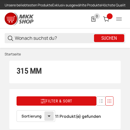
Unsere beliebtesten Produkte
Exklusiv ausgewählte Produkte
Höchste Qualität
0
0 Produkte in der List
SUCHEN
Startseite
315 MM
FILTER & SORT
Sortierung
11 Produkt(e) gefunden