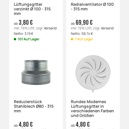
Lüftungsgitter
Radialventilator Ø 100
verzinkt Ø 100 - 315
- 315 mm
mm
3,80 €
69,90 €
ab
ab
inkl. 19% USt.
zzgl.
Versand
inkl. 19% USt.
zzgl.
Versand
Netto:
3,19
€
Netto:
58,74
€
101 Auf Lager
7 Auf Lager
Reduzierstück
Rundes Modernes
Stahlblech Ø80 - 315
Lüftungsgitter in
mm
verschiedenen Farben
und Größen
4,80 €
4,80 €
ab
ab