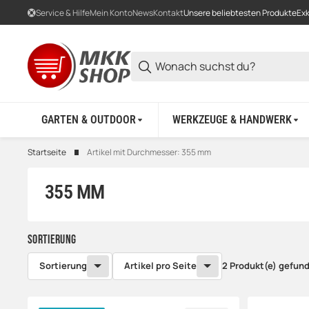
Service & Hilfe
Mein Konto
News
Kontakt
Unsere beliebtesten Produkte
Exk
GARTEN & OUTDOOR
WERKZEUGE & HANDWERK
Startseite
Artikel mit Durchmesser: 355 mm
355 MM
Sortierung
Sortierung
Artikel pro Seite
2 Produkt(e) gefun