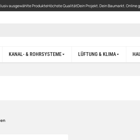
lusiv ausgewählte Produkte
Höchste Qualität
Dein Projekt. Dein Baumarkt. Online 
KANAL- & ROHRSYSTEME
LÜFTUNG & KLIMA
HA
den