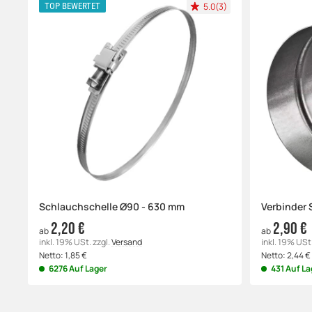
5.0(3)
TOP BEWERTET
Schlauchschelle Ø90 - 630 mm
Verbinder 
2,20 €
2,90 €
ab
ab
inkl. 19% USt.
zzgl.
Versand
inkl. 19% USt
Netto:
1,85
€
Netto:
2,44
€
6276 Auf Lager
431 Auf La