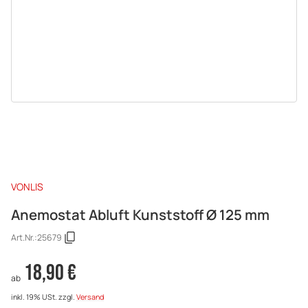
VONLIS
Anemostat Abluft Kunststoff Ø 125 mm
Art.Nr.:
25679
18,90 €
ab
inkl. 19% USt.
zzgl.
Versand