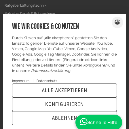
Ratgeber Lüftungstechnik
Ratgeber Kanal- & Rohrsysteme
Ratgeber Entwässerung
Wie wir Cookies & Co nutzen
Ratgeber Bau & Trockenbau
Durch Klicken auf „Alle akzeptieren“ gestatten Sie den
Einsatz folgender Dienste auf unserer Website: YouTube,
Vimeo, Google Map, YouTube, Vimeo, Google Analytics,
Google Ads, Google Tag Manager, Doofinder. Sie können die
Einstellung jederzeit ändern (Fingerabdruck-Icon links
unten). Weitere Details finden Sie unter
Konfigurieren
und
in unserer
Datenschutzerklärung
.
|
Impressum
Datenschutz
ALLE AKZEPTIEREN
© MKK-SHOP
* Alle Preise inkl. gesetzlicher USt., zzgl.
Versand
KONFIGURIEREN
VERTRAG WIDERRUFEN
ABLEHNEN
Schnelle Hilfe
ANMELDEN
MENÜ
WARENKORB