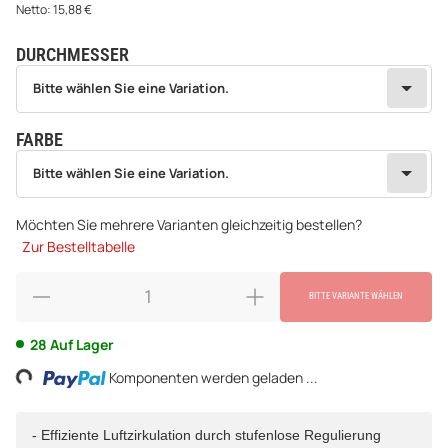
Netto:
15,88
€
DURCHMESSER
wählen
Bitte wählen Sie eine Variation.
Bitte wählen Sie eine Variation.
FARBE
wählen
Bitte wählen Sie eine Variation.
Bitte wählen Sie eine Variation.
Möchten Sie mehrere Varianten gleichzeitig bestellen?
Zur Bestelltabelle
BITTE VARIANTE WÄHLEN
ding...
28 Auf Lager
Komponenten werden geladen ...
- Effiziente Luftzirkulation durch stufenlose Regulierung