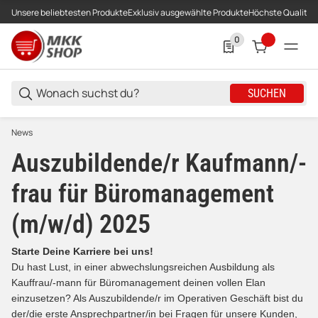
Unsere beliebtesten Produkte
Exklusiv ausgewählte Produkte
Höchste Qualität
0
0 Produkte in der List
SUCHEN
News
Auszubildende/r Kaufmann/-
frau für Büromanagement
(m/w/d) 2025
Starte Deine Karriere bei uns!
Du hast Lust, in einer abwechslungsreichen Ausbildung als
Kauffrau/-mann für Büromanagement deinen vollen Elan
einzusetzen? Als Auszubildende/r im Operativen Geschäft bist du
der/die erste Ansprechpartner/in bei Fragen für unsere Kunden,