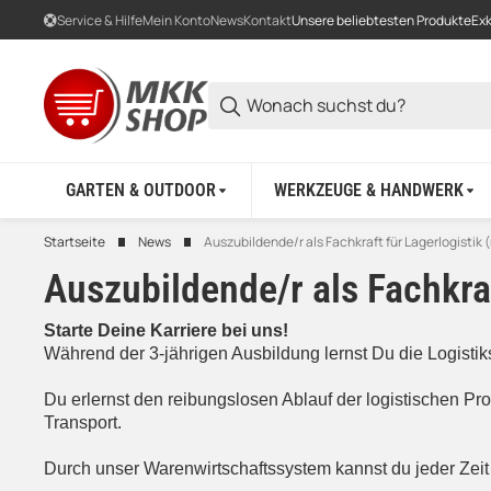
Service & Hilfe
Mein Konto
News
Kontakt
Unsere beliebtesten Produkte
Exk
GARTEN & OUTDOOR
WERKZEUGE & HANDWERK
Startseite
News
Auszubildende/r als Fachkraft für Lagerlogistik
Auszubildende/r als Fachkra
Starte Deine Karriere bei uns!
Während der 3-jährigen Ausbildung lernst Du die Logist
Du erlernst den reibungslosen Ablauf der logistischen P
Transport.
Durch unser Warenwirtschaftssystem kannst du jeder Zei