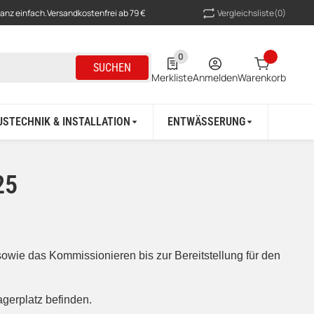
Vergleichsliste
(0)
ganz einfach.
Versandkostenfrei ab 79 €
0
0 Produkte in der Liste
SUCHEN
Merkliste
Anmelden
Warenkorb
USTECHNIK & INSTALLATION
ENTWÄSSERUNG
BAU &
25
owie das Kommissionieren bis zur Bereitstellung für den
gerplatz befinden.