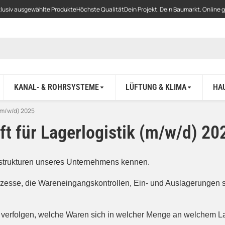
lusiv ausgewählte Produkte
Höchste Qualität
Dein Projekt. Dein Baumarkt. Online 
KANAL- & ROHRSYSTEME
LÜFTUNG & KLIMA
HA
 (m/w/d) 2025
ft für Lagerlogistik (m/w/d) 20
ikstrukturen unseres Unternehmens kennen.
rozesse, die Wareneingangskontrollen, Ein- und Auslagerungen s
t verfolgen, welche Waren sich in welcher Menge an welchem La