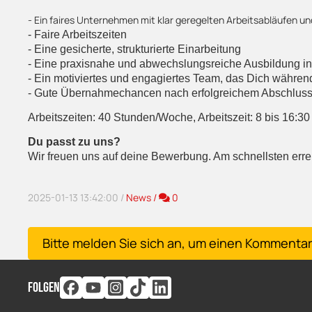
- Ein faires Unternehmen mit klar geregelten Arbeitsabläufen u
- Faire Arbeitszeiten
- Eine gesicherte, strukturierte Einarbeitung
- Eine praxisnahe und abwechslungsreiche Ausbildung in 
- Ein motiviertes und engagiertes Team, das Dich während
- Gute Übernahmechancen nach erfolgreichem Abschluss
Arbeitszeiten: 40 Stunden/Woche, Arbeitszeit: 8 bis 16:30
Du passt zu uns?
Wir freuen uns auf deine Bewerbung. Am schnellsten erre
Kommentare
2025-01-13 13:42:00
/
News
/
0
x
Bitte melden Sie sich an, um einen Kommentar
FOLGEN