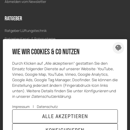
Abmelden vom Newsletter
Ratgeber
Ratgeber Lüftungstechnik
Ratgeber Kanal- & Rohrsysteme
Ratgeber Entwässerung
Wie wir Cookies & Co nutzen
Ratgeber Bau & Trockenbau
Durch Klicken auf „Alle akzeptieren“ gestatten Sie den
Einsatz folgender Dienste auf unserer Website: YouTube,
Vimeo, Google Map, YouTube, Vimeo, Google Analytics,
Google Ads, Google Tag Manager, Doofinder. Sie können die
Einstellung jederzeit ändern (Fingerabdruck-Icon links
unten). Weitere Details finden Sie unter
Konfigurieren
und
in unserer
Datenschutzerklärung
.
|
Impressum
Datenschutz
ALLE AKZEPTIEREN
© MKK-SHOP
* Alle Preise inkl. gesetzlicher USt., zzgl.
Versand