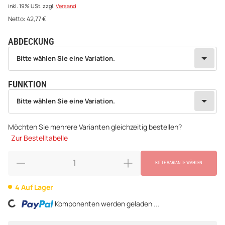
inkl. 19% USt.
zzgl.
Versand
Netto:
42,77
€
ABDECKUNG
wählen
Bitte wählen Sie eine Variation.
Bitte wählen Sie eine Variation.
FUNKTION
wählen
Bitte wählen Sie eine Variation.
Bitte wählen Sie eine Variation.
Möchten Sie mehrere Varianten gleichzeitig bestellen?
Zur Bestelltabelle
BITTE VARIANTE WÄHLEN
4 Auf Lager
ing...
Komponenten werden geladen ...