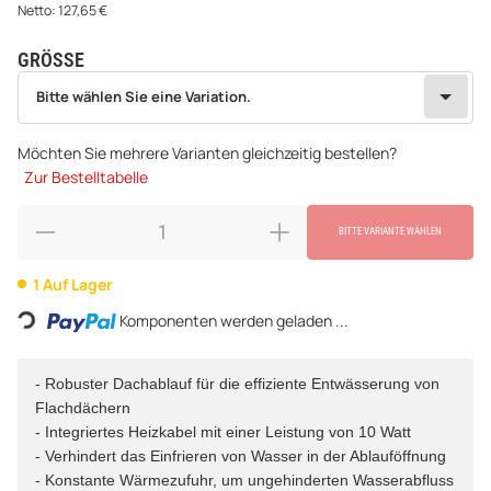
Netto:
127,65
€
GRÖSSE
wählen
Bitte wählen Sie eine Variation.
Bitte wählen Sie eine Variation.
Möchten Sie mehrere Varianten gleichzeitig bestellen?
Zur Bestelltabelle
BITTE VARIANTE WÄHLEN
1 Auf Lager
Komponenten werden geladen ...
Loading...
- Robuster Dachablauf für die effiziente Entwässerung von
Flachdächern
- Integriertes Heizkabel mit einer Leistung von 10 Watt
- Verhindert das Einfrieren von Wasser in der Ablauföffnung
- Konstante Wärmezufuhr, um ungehinderten Wasserabfluss