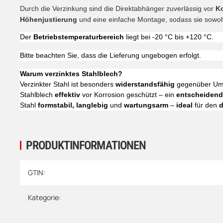
Durch die Verzinkung sind die Direktabhänger zuverlässig vor
Ko
Höhenjustierung
und eine einfache Montage, sodass sie sowoh
Der
Betriebstemperaturbereich
liegt bei -20 °C bis +120 °C.
Bitte beachten Sie, dass die Lieferung ungebogen erfolgt.
Warum verzinktes Stahlblech?
Verzinkter Stahl ist besonders
widerstandsfähig
gegenüber Umw
Stahlblech
effektiv
vor Korrosion geschützt – ein
entscheidende
Stahl
formstabil, langlebig
und
wartungsarm
–
ideal
für den
d
PRODUKTINFORMATIONEN
Produkteigenschaft
Wert
GTIN:
Kategorie: