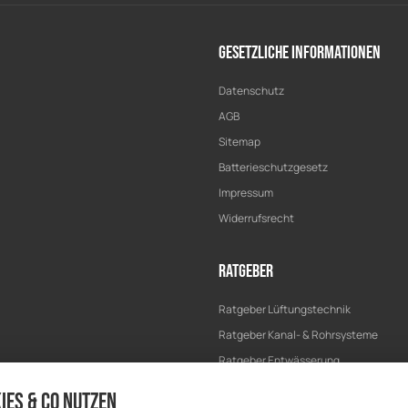
Gesetzliche Informationen
Datenschutz
AGB
Sitemap
Batterieschutzgesetz
Impressum
Widerrufsrecht
Ratgeber
Ratgeber Lüftungstechnik
Ratgeber Kanal- & Rohrsysteme
Ratgeber Entwässerung
Ratgeber Bau & Trockenbau
ies & Co nutzen