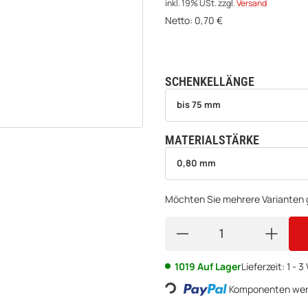
inkl. 19% USt.
zzgl.
Versand
Netto:
0,70
€
SCHENKELLÄNGE
wählen
Bitte wählen Sie eine Variation.
bis 75 mm
MATERIALSTÄRKE
wählen
Bitte wählen Sie eine Variation.
0,80 mm
Möchten Sie mehrere Varianten g
1019 Auf Lager
Lieferzeit:
1 - 
Komponenten werd
Loading...