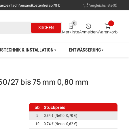
Vergleichsliste
(0)
ganz einfach.
Versandkostenfrei ab 79 €
0
0 Produkte in der Liste
SUCHEN
Merkliste
Anmelden
Warenkorb
USTECHNIK & INSTALLATION
ENTWÄSSERUNG
BAU &
60/27 bis 75 mm 0,80 mm
ab
Stückpreis
5
0,84 €
(Netto: 0,70 €)
10
0,74 €
(Netto: 0,62 €)