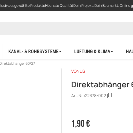
lusiv ausgewählte Produkte
Höchste Qualität
Dein Projekt. Dein Baumarkt. Online 
KANAL- & ROHRSYSTEME
LÜFTUNG & KLIMA
HA
Direktabhänger 60/27
VONLIS
Direktabhänger 
Art.Nr.:
22378-002
1,90 €