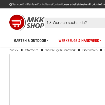
Service & Hilfe
Mein Konto
News
Kontakt
Unsere beliebtesten Produkte
Exk
GARTEN & OUTDOOR
WERKZEUGE & HANDWERK
Zurück
Startseite
Werkzeuge & Handwerk
Eisenwaren