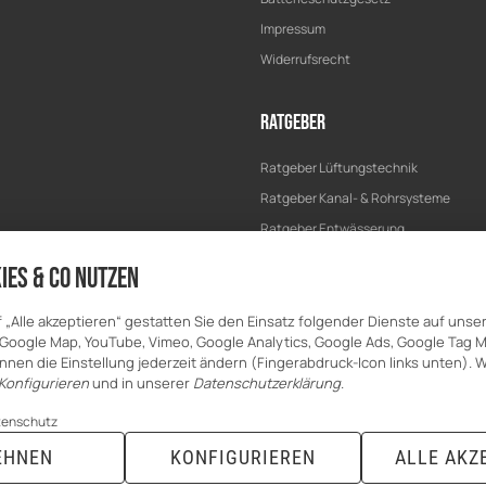
Impressum
Widerrufsrecht
Ratgeber
Ratgeber Lüftungstechnik
Ratgeber Kanal- & Rohrsysteme
Ratgeber Entwässerung
Ratgeber Bau & Trockenbau
ies & Co nutzen
f „Alle akzeptieren“ gestatten Sie den Einsatz folgender Dienste auf unse
Google Map, YouTube, Vimeo, Google Analytics, Google Ads, Google Tag 
nnen die Einstellung jederzeit ändern (Fingerabdruck-Icon links unten). W
Konfigurieren
und in unserer
Datenschutzerklärung
.
tenschutz
EHNEN
KONFIGURIEREN
ALLE AKZ