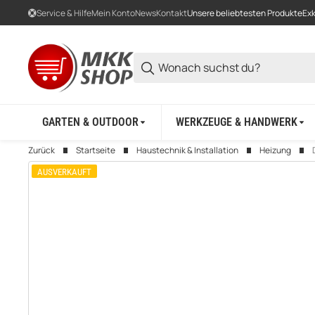
Service & Hilfe
Mein Konto
News
Kontakt
Unsere beliebtesten Produkte
Exk
GARTEN & OUTDOOR
WERKZEUGE & HANDWERK
Zurück
Startseite
Haustechnik & Installation
Heizung
AUSVERKAUFT