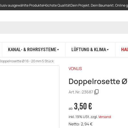
lusiv ausgewählte Produkte
Höchste Qualität
Dein Projekt. Dein Baumarkt. Online 
KANAL- & ROHRSYSTEME
LÜFTUNG & KLIMA
HA
Doppelrosette Ø 16 - 20 mm 5 Stück
VONLIS
Doppelrosette Ø 
Art.Nr.:
23687
3,50 €
ab
inkl. 19% USt.
zzgl.
Versand
Netto:
2,94
€