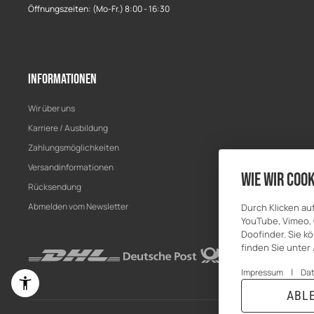
Öffnungszeiten: (Mo-Fr.) 8:00 - 16:30
Informationen
Wir über uns
Karriere / Ausbildung
Zahlungsmöglichkeiten
Versandinformationen
Wie wir Cook
Rücksendung
Abmelden vom Newsletter
Durch Klicken au
YouTube, Vimeo, 
Doofinder. Sie kö
finden Sie unter
|
Impressum
Da
ABL