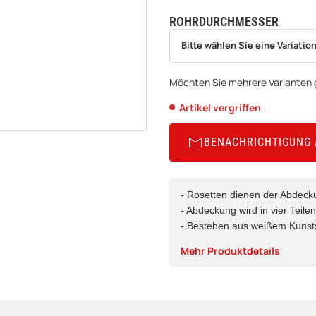
ROHRDURCHMESSER
wählen
Bitte wählen Sie eine Variation.
Bitte wählen Sie eine Variation
Möchten Sie mehrere Varianten g
Artikel vergriffen
BENACHRICHTIGUNG
- Rosetten dienen der Abdeck
- Abdeckung wird in vier Teilen
- Bestehen aus weißem Kunsts
Mehr Produktdetails