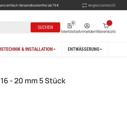
Vergleichsliste
(0)
ganz einfach.
Versandkostenfrei ab 79 €
0
0 Produkte in der Liste
SUCHEN
Merkliste
Anmelden
Warenkorb
USTECHNIK & INSTALLATION
ENTWÄSSERUNG
BAU &
16 - 20 mm 5 Stück