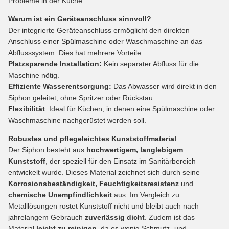
Probleme in der Küche.
Warum ist ein Geräteanschluss sinnvoll?
Der integrierte Geräteanschluss ermöglicht den direkten
Anschluss einer Spülmaschine oder Waschmaschine an das
Abflusssystem. Dies hat mehrere Vorteile:
Platzsparende Installation:
Kein separater Abfluss für die
Maschine nötig.
Effiziente Wasserentsorgung:
Das Abwasser wird direkt in den
Siphon geleitet, ohne Spritzer oder Rückstau.
Flexibilität
: Ideal für Küchen, in denen eine Spülmaschine oder
Waschmaschine nachgerüstet werden soll.
Robustes und pflegeleichtes Kunststoffmaterial
Der Siphon besteht aus
hochwertigem, langlebigem
Kunststoff
, der speziell für den Einsatz im Sanitärbereich
entwickelt wurde. Dieses Material zeichnet sich durch seine
Korrosionsbeständigkeit, Feuchtigkeitsresistenz
und
chemische Unempfindlichkeit
aus. Im Vergleich zu
Metalllösungen rostet Kunststoff nicht und bleibt auch nach
jahrelangem Gebrauch
zuverlässig dicht
. Zudem ist das
Material
leicht zu reinigen
, da es wenig Schmutz- und