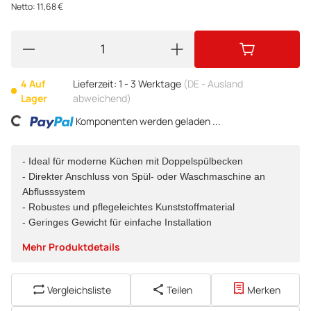
Netto:
11,68
€
4 Auf
Lieferzeit:
1 - 3 Werktage
(DE - Ausland
Lager
abweichend)
ading...
Komponenten werden geladen ...
- Ideal für moderne Küchen mit Doppelspülbecken
- Direkter Anschluss von Spül- oder Waschmaschine an
Abflusssystem
- Robustes und pflegeleichtes Kunststoffmaterial
- Geringes Gewicht für einfache Installation
Mehr Produktdetails
Vergleichsliste
Teilen
Merken