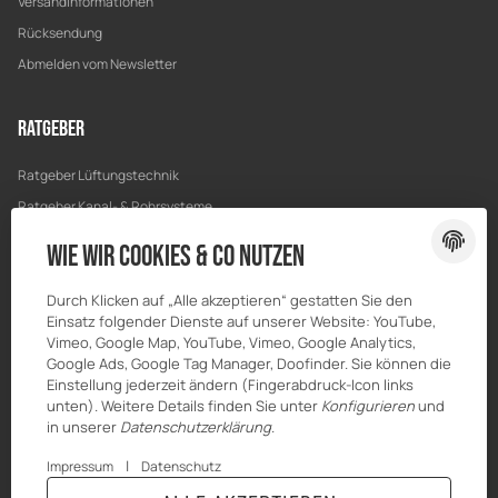
Versandinformationen
Rücksendung
Abmelden vom Newsletter
Ratgeber
Ratgeber Lüftungstechnik
Ratgeber Kanal- & Rohrsysteme
Ratgeber Entwässerung
Wie wir Cookies & Co nutzen
Ratgeber Bau & Trockenbau
Durch Klicken auf „Alle akzeptieren“ gestatten Sie den
Einsatz folgender Dienste auf unserer Website: YouTube,
Vimeo, Google Map, YouTube, Vimeo, Google Analytics,
Google Ads, Google Tag Manager, Doofinder. Sie können die
Einstellung jederzeit ändern (Fingerabdruck-Icon links
unten). Weitere Details finden Sie unter
Konfigurieren
und
in unserer
Datenschutzerklärung
.
|
Impressum
Datenschutz