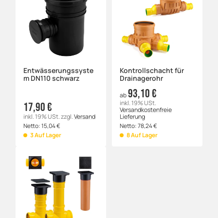
Entwässerungssyste
Kontrollschacht für
m DN110 schwarz
Drainagerohr
93,10 €
ab
inkl. 19% USt.
17,90 €
Versandkostenfreie
inkl. 19% USt.
zzgl.
Versand
Lieferung
Netto:
15,04
€
Netto:
78,24
€
3 Auf Lager
8 Auf Lager