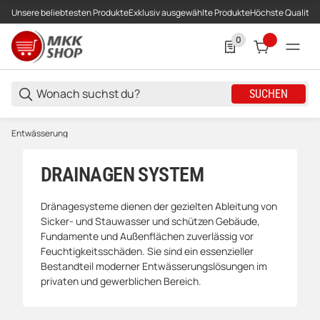
Unsere beliebtesten Produkte
Exklusiv ausgewählte Produkte
Höchste Qualität
0
0 Produkte in der List
SUCHEN
Entwässerung
DRAINAGEN SYSTEM
Dränagesysteme dienen der gezielten Ableitung von
Sicker- und Stauwasser und schützen Gebäude,
Fundamente und Außenflächen zuverlässig vor
Feuchtigkeitsschäden. Sie sind ein essenzieller
Bestandteil moderner Entwässerungslösungen im
privaten und gewerblichen Bereich.