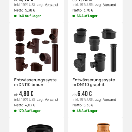
inkl. 19% USt.
zzgl.
Versand
inkl. 19% USt.
zzgl.
Versand
Netto:
5,38
€
Netto:
3,70
€
140 Auf Lager
66 Auf Lager
Entwässerungssyste
Entwässerungssyste
m DN110 braun
m DN110 graphit
4,80 €
6,40 €
ab
ab
inkl. 19% USt.
zzgl.
Versand
inkl. 19% USt.
zzgl.
Versand
Netto:
4,03
€
Netto:
5,38
€
170 Auf Lager
48 Auf Lager