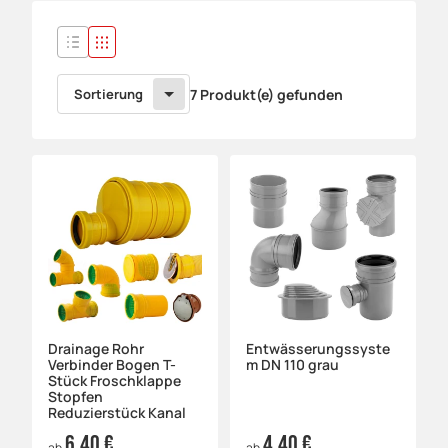
Sortierung
7 Produkt(e) gefunden
Drainage Rohr
Entwässerungssyste
Verbinder Bogen T-
m DN 110 grau
Stück Froschklappe
Stopfen
Reduzierstück Kanal
6,40 €
4,40 €
ab
ab