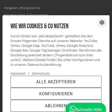
Ratgeber Lüftungstechnik
Ratgeber Kanal- & Rohrsysteme
Ratgeber Entwässerung
Wie wir Cookies & Co nutzen
Ratgeber Bau & Trockenbau
Durch Klicken auf „Alle akzeptieren“ gestatten Sie den
Einsatz folgender Dienste auf unserer Website: YouTube,
Vimeo, Google Map, YouTube, Vimeo, Google Analytics,
Google Ads, Google Tag Manager, Doofinder. Sie können die
Einstellung jederzeit ändern (Fingerabdruck-Icon links
unten). Weitere Details finden Sie unter
Konfigurieren
und
in unserer
Datenschutzerklärung
.
|
Impressum
Datenschutz
ALLE AKZEPTIEREN
© MKK-SHOP
* Alle Preise inkl. gesetzlicher USt., zzgl.
Versand
KONFIGURIEREN
VERTRAG WIDERRUFEN
ABLEHNEN
Schnelle Hilfe