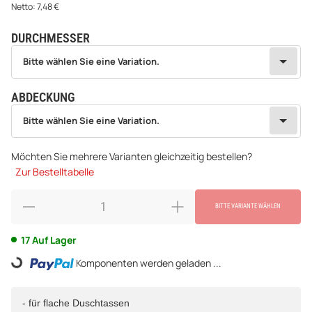
Netto:
7,48
€
DURCHMESSER
wählen
Bitte wählen Sie eine Variation.
Bitte wählen Sie eine Variation.
ABDECKUNG
wählen
Bitte wählen Sie eine Variation.
Bitte wählen Sie eine Variation.
Möchten Sie mehrere Varianten gleichzeitig bestellen?
Zur Bestelltabelle
BITTE VARIANTE WÄHLEN
17 Auf Lager
Komponenten werden geladen ...
Loading...
- für flache Duschtassen