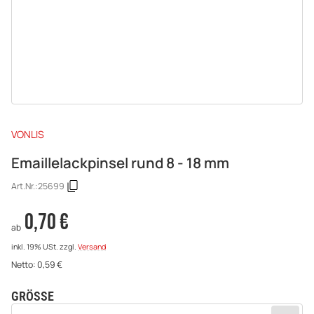
VONLIS
Emaillelackpinsel rund 8 - 18 mm
Art.Nr.:
25699
0,70 €
ab
inkl. 19% USt.
zzgl.
Versand
Netto:
0,59
€
GRÖSSE
wählen
Bitte wählen Sie eine Variation.