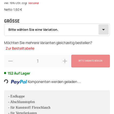
inkl. 19% USt.
zzgl.
Versand
Netto:
1,60
€
GRÖSSE
wählen
Bitte wählen Sie eine Variation.
Bitte wählen Sie eine Variation.
Möchten Sie mehrere Varianten gleichzeitig bestellen?
Zur Bestelltabelle
BITTE VARIANTE WÄHLEN
Loading...
152 Auf Lager
Komponenten werden geladen ...
- Endkappe
- Abschlussstopfen
- für Kunststoff Flexschlauch
- für Verteilerkasten