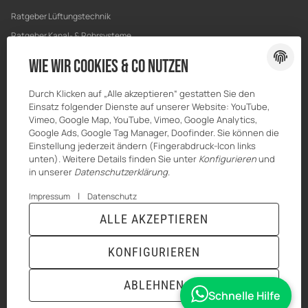
Ratgeber Lüftungstechnik
Ratgeber Kanal- & Rohrsysteme
Ratgeber Entwässerung
Wie wir Cookies & Co nutzen
Ratgeber Bau & Trockenbau
Durch Klicken auf „Alle akzeptieren“ gestatten Sie den
Einsatz folgender Dienste auf unserer Website: YouTube,
Vimeo, Google Map, YouTube, Vimeo, Google Analytics,
Google Ads, Google Tag Manager, Doofinder. Sie können die
Einstellung jederzeit ändern (Fingerabdruck-Icon links
unten). Weitere Details finden Sie unter
Konfigurieren
und
in unserer
Datenschutzerklärung
.
|
Impressum
Datenschutz
ALLE AKZEPTIEREN
© MKK-SHOP
* Alle Preise inkl. gesetzlicher USt., zzgl.
Versand
KONFIGURIEREN
VERTRAG WIDERRUFEN
ABLEHNEN
Schnelle Hilfe
ANMELDEN
MENÜ
WARENKORB