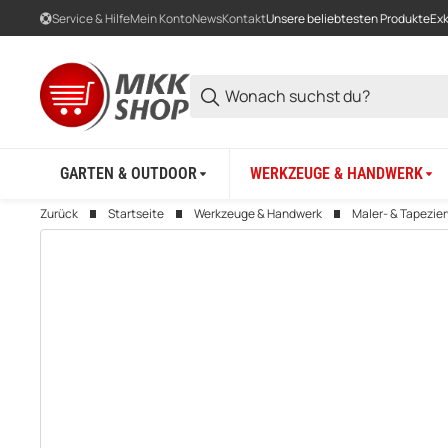
Service & Hilfe
Mein Konto
News
Kontakt
Unsere beliebtesten Produkte
Exk
GARTEN & OUTDOOR
WERKZEUGE & HANDWERK
Zurück
Startseite
Werkzeuge & Handwerk
Maler- & Tapezie