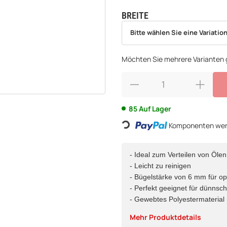
BREITE
wählen
Bitte wählen Sie eine Variation.
Bitte wählen Sie eine Variation
Möchten Sie mehrere Varianten g
85 Auf Lager
Komponenten werd
Loading...
- Ideal zum Verteilen von Öle
- Leicht zu reinigen
- Bügelstärke von 6 mm für op
- Perfekt geeignet für dünnsc
- Gewebtes Polyestermaterial 
Mehr Produktdetails