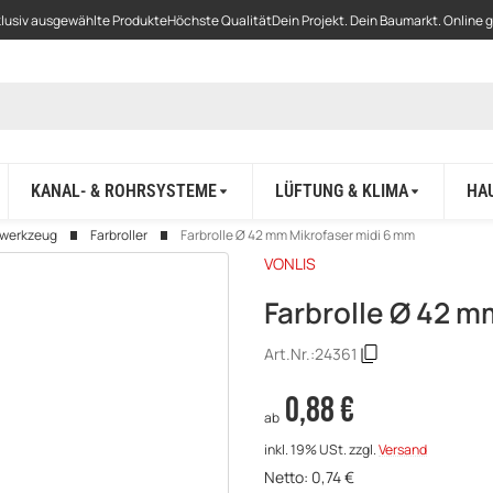
lusiv ausgewählte Produkte
Höchste Qualität
Dein Projekt. Dein Baumarkt. Online 
KANAL- & ROHRSYSTEME
LÜFTUNG & KLIMA
HA
rwerkzeug
Farbroller
Farbrolle Ø 42 mm Mikrofaser midi 6 mm
VONLIS
Farbrolle Ø 42 m
Art.Nr.:
24361
0,88 €
ab
inkl. 19% USt.
zzgl.
Versand
Netto:
0,74
€