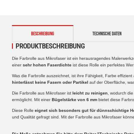
weitere Registerkarten anzeigen
BESCHREIBUNG
TECHNISCHE DATEN
PRODUKTBESCHREIBUNG
Die Farbrolle aus Mikrofaser ist ein herausragendes Malerwerkz
einer
sehr hohen Faserdichte
ist diese Rolle ein perfektes W
Was die Farbrolle auszeichnet, ist ihre Fähigkeit, Farbe effiz
hinterlässt keine Fasern oder Partikel
auf der Oberfläche, was
Die Farbrolle aus Mikrofaser ist
leicht zu reinigen
, wodurch die
ermöglicht. Mit einer
Bügelstärke von 6 mm
bietet diese Farbro
Diese Rolle
eignet sich besonders gut für dünnschichtige H
und Qualität gefragt sind. Mit der Farbrolle aus Mikrofaser könne
Die Maße entnehmen Sie bitte dem Reiter "Technische Date