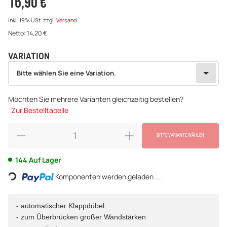
16,90 €
inkl. 19% USt.
zzgl.
Versand
Netto:
14,20
€
VARIATION
wählen
Bitte wählen Sie eine Variation.
Bitte wählen Sie eine Variation.
Möchten Sie mehrere Varianten gleichzeitig bestellen?
Zur Bestelltabelle
BITTE VARIANTE WÄHLEN
Loading...
144 Auf Lager
Komponenten werden geladen ...
- automatischer Klappdübel
- zum Überbrücken großer Wandstärken