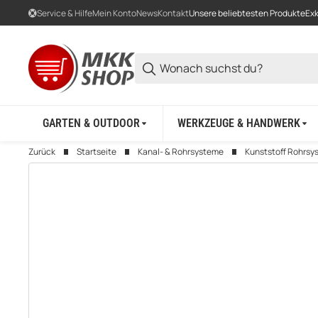
Service & Hilfe
Mein Konto
News
Kontakt
Unsere beliebtesten Produkte
Exk
GARTEN & OUTDOOR
WERKZEUGE & HANDWERK
Zurück
Startseite
Kanal- & Rohrsysteme
Kunststoff Rohrsy