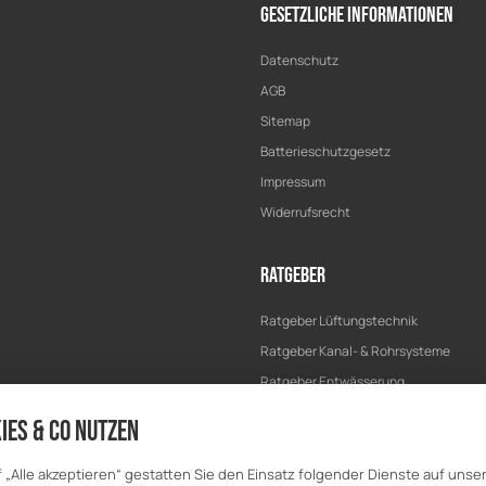
Gesetzliche Informationen
Datenschutz
AGB
Sitemap
Batterieschutzgesetz
Impressum
Widerrufsrecht
Ratgeber
Ratgeber Lüftungstechnik
Ratgeber Kanal- & Rohrsysteme
Ratgeber Entwässerung
Ratgeber Bau & Trockenbau
ies & Co nutzen
f „Alle akzeptieren“ gestatten Sie den Einsatz folgender Dienste auf unse