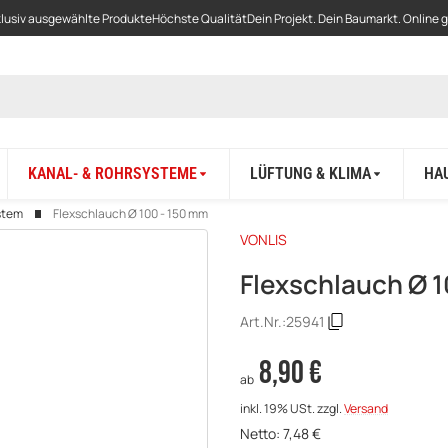
lusiv ausgewählte Produkte
Höchste Qualität
Dein Projekt. Dein Baumarkt. Online 
KANAL- & ROHRSYSTEME
LÜFTUNG & KLIMA
HA
stem
Flexschlauch Ø 100 - 150 mm
VONLIS
Flexschlauch Ø 
Art.Nr.:
25941
8,90 €
ab
inkl. 19% USt.
zzgl.
Versand
Netto:
7,48
€