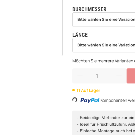
DURCHMESSER
wählen
Bitte wählen Sie eine Variation.
Bitte wählen Sie eine Variation
LÄNGE
wählen
Bitte wählen Sie eine Variation.
Bitte wählen Sie eine Variation
Möchten Sie mehrere Varianten g
11 Auf Lager
Komponenten werd
Loading...
- Beidseitige Verbinder zur e
- Ideal für Frischluftzufuhr, 
- Einfache Montage auch bei w