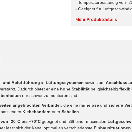
- Temperaturbeständig von -2
- Geeignet für Luftgeschwindi
Mehr Produktdetails
- und Abluftführung
in
Lüftungssystemen
sowie zum
Anschluss a
erstärkt. Dadurch bietet er eine
hohe Stabilität
bei gleichzeitig
flexi
ebenheiten
nur schwer zu montieren sind.
Seiten angebrachten Verbinder
, die eine
mühelose
und
sichere Ve
n passenden
Klebebändern
oder
Schellen
.
 von -20°C bis +70°C
geeignet und hält einer maximalen
Luftgeschwi
ser
lässt sich der Kanal optimal an verschiedenste
Einbausituationen