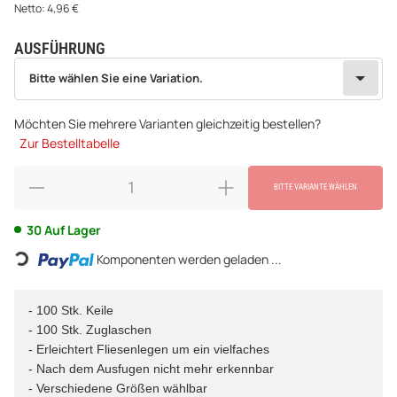
Netto:
4,96
€
AUSFÜHRUNG
wählen
Bitte wählen Sie eine Variation.
Bitte wählen Sie eine Variation.
Möchten Sie mehrere Varianten gleichzeitig bestellen?
Zur Bestelltabelle
BITTE VARIANTE WÄHLEN
Loading...
30 Auf Lager
Komponenten werden geladen ...
- 100 Stk. Keile
- 100 Stk. Zuglaschen
- Erleichtert Fliesenlegen um ein vielfaches
- Nach dem Ausfugen nicht mehr erkennbar
- Verschiedene Größen wählbar