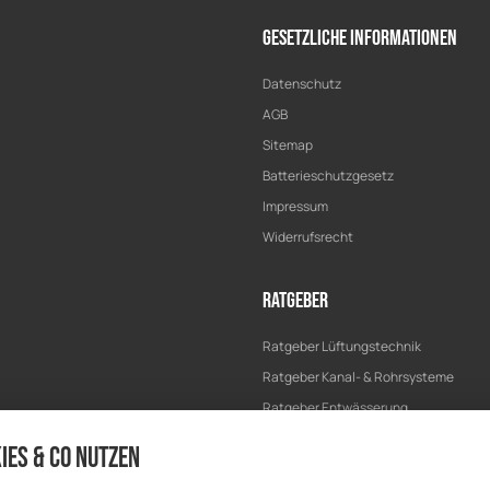
Gesetzliche Informationen
Datenschutz
AGB
Sitemap
Batterieschutzgesetz
Impressum
Widerrufsrecht
Ratgeber
Ratgeber Lüftungstechnik
Ratgeber Kanal- & Rohrsysteme
Ratgeber Entwässerung
Ratgeber Bau & Trockenbau
ies & Co nutzen