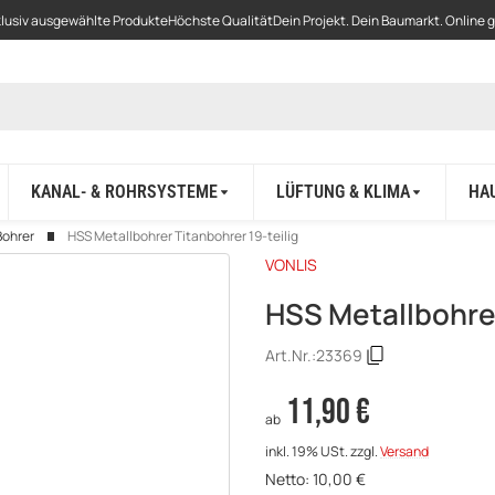
lusiv ausgewählte Produkte
Höchste Qualität
Dein Projekt. Dein Baumarkt. Online 
KANAL- & ROHRSYSTEME
LÜFTUNG & KLIMA
HA
Bohrer
HSS Metallbohrer Titanbohrer 19-teilig
VONLIS
HSS Metallbohrer
Art.Nr.:
23369
11,90 €
ab
inkl. 19% USt.
zzgl.
Versand
Netto:
10,00
€