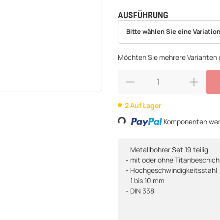
AUSFÜHRUNG
wählen
Bitte wählen Sie eine Variation.
Bitte wählen Sie eine Variation
Möchten Sie mehrere Varianten g
2 Auf Lager
Komponenten werd
Loading...
- Metallbohrer Set 19 teilig
- mit oder ohne Titanbeschic
- Hochgeschwindigkeitsstahl
- 1 bis 10 mm
- DIN 338