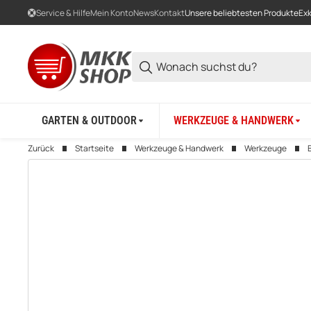
Service & Hilfe
Mein Konto
News
Kontakt
Unsere beliebtesten Produkte
Exk
GARTEN & OUTDOOR
WERKZEUGE & HANDWERK
Zurück
Startseite
Werkzeuge & Handwerk
Werkzeuge