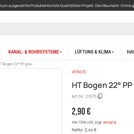
lusiv ausgewählte Produkte
Höchste Qualität
Dein Projekt. Dein Baumarkt. Online 
KANAL- & ROHRSYSTEME
LÜFTUNG & KLIMA
HA
T Bogen 22° PP grau
VONLIS
HT Bogen 22° PP
Art.Nr.:
21075
2,90 €
inkl. 19% USt.
zzgl.
Versand
Netto:
2,44
€