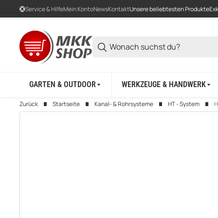
Service & Hilfe
Mein Konto
News
Kontakt
Unsere beliebtesten Produkte
Exk
GARTEN & OUTDOOR
WERKZEUGE & HANDWERK
Zurück
Startseite
Kanal- & Rohrsysteme
HT - System
H