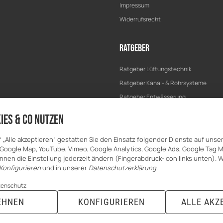
Impressum
Widerrufsrecht
Ratgeber
Ratgeber Lüftungstechnik
Ratgeber Kanal- & Rohrsysteme
Ratgeber Entwässerung
Ratgeber Bau & Trockenbau
ies & Co nutzen
f „Alle akzeptieren“ gestatten Sie den Einsatz folgender Dienste auf unse
Google Map, YouTube, Vimeo, Google Analytics, Google Ads, Google Tag 
nnen die Einstellung jederzeit ändern (Fingerabdruck-Icon links unten). W
Konfigurieren
und in unserer
Datenschutzerklärung
.
tenschutz
EHNEN
KONFIGURIEREN
ALLE AKZ