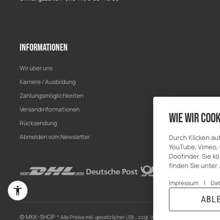
Informationen
Wir über uns
Karriere / Ausbildung
Zahlungsmöglichkeiten
Versandinformationen
Wie wir Cook
Rücksendung
Abmelden vom Newsletter
Durch Klicken au
YouTube, Vimeo, 
Doofinder. Sie kö
finden Sie unter
|
Impressum
Da
ABL
© MKK-SHOP
* Alle Preise inkl. gesetzlicher USt., zzgl.
Versand