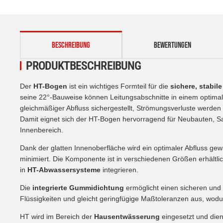
weitere Registerkarten anzeigen
BESCHREIBUNG
BEWERTUNGEN
PRODUKTBESCHREIBUNG
Der
HT-Bogen
ist ein wichtiges Formteil für die
sichere, stabil
seine 22°-Bauweise können Leitungsabschnitte in einem optimal
gleichmäßiger Abfluss sichergestellt, Strömungsverluste werden 
Damit eignet sich der HT-Bogen hervorragend für Neubauten, 
Innenbereich.
Dank der glatten Innenoberfläche wird ein optimaler Abfluss g
minimiert. Die Komponente ist in verschiedenen Größen erhältli
in
HT-Abwassersysteme
integrieren.
Die
integrierte Gummidichtung
ermöglicht einen sicheren und
Flüssigkeiten und gleicht geringfügige Maßtoleranzen aus, wod
HT wird im Bereich der
Hausentwässerung
eingesetzt und dien