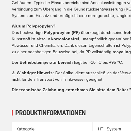
Gebäuden. Typische Einsatzbereiche sind Anschlussleitungen von
Verbindung zum Übergang in die Grundstücksentwässerung (K
System zum Einsatz und ermöglicht eine normgerechte, langleb
Warum Polypropylen?
Das hochwertige
Polypropylen (PP)
überzeugt durch seine
hoh
Kunststoff ist absolut
korrosionsfrei,
unempfindlich gegenüber Fe
Abwässer und Chemikalien. Dank diesen Eigenschaften ist Polyp
zu einer nachhaltigen Bauweise bei, da PP vollständig
recycling
Der
Betriebstemperaturbereich
liegt bei -10 °C bis +95 °C.
⚠️
Wichtiger Hinweis:
Der Artikel dient ausschließlich der Ve
nicht für den Transport von Trinkwasser geeignet.
Die technische Zeichnung entnehmen Sie bitte dem Reiter 
PRODUKTINFORMATIONEN
Produkteigenschaft
Wert
Kategorie:
HT - System