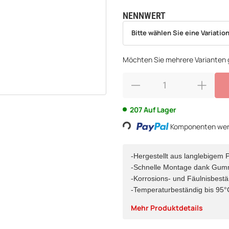
NENNWERT
wählen
Bitte wählen Sie eine Variation.
Bitte wählen Sie eine Variation
Möchten Sie mehrere Varianten g
207 Auf Lager
Komponenten werd
Loading...
-Hergestellt aus langlebigem 
-Schnelle Montage dank Gum
-Korrosions- und Fäulnisbestä
-Temperaturbeständig bis 95°
Mehr Produktdetails