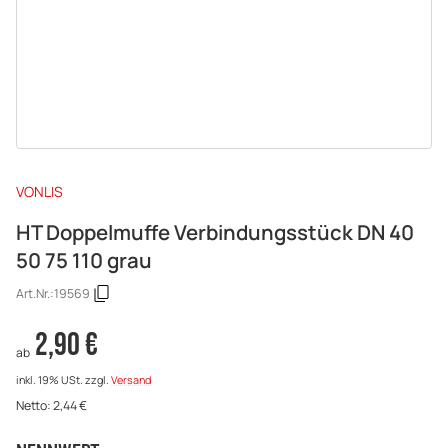
VONLIS
HT Doppelmuffe Verbindungsstück DN 40
50 75 110 grau
Art.Nr.:
19569
2,90 €
ab
inkl. 19% USt.
zzgl.
Versand
Netto:
2,44
€