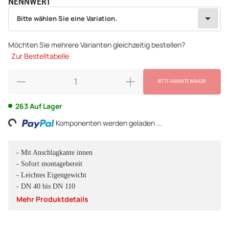
NENNWERT
wählen
Bitte wählen Sie eine Variation.
Bitte wählen Sie eine Variation.
Möchten Sie mehrere Varianten gleichzeitig bestellen?
Zur Bestelltabelle
BITTE VARIANTE WÄHLEN
ding...
263 Auf Lager
Komponenten werden geladen ...
- Mit Anschlagkante innen
- Sofort montagebereit
- Leichtes Eigengewicht
- DN 40 bis DN 110
Mehr Produktdetails