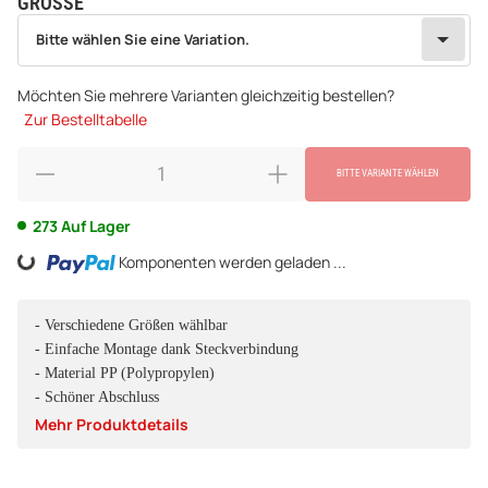
GRÖSSE
wählen
Bitte wählen Sie eine Variation.
Bitte wählen Sie eine Variation.
Möchten Sie mehrere Varianten gleichzeitig bestellen?
Zur Bestelltabelle
BITTE VARIANTE WÄHLEN
273 Auf Lager
Komponenten werden geladen ...
Loading...
- Verschiedene Größen wählbar
- Einfache Montage dank Steckverbindung
- Material PP (Polypropylen)
- Schöner Abschluss
Mehr Produktdetails