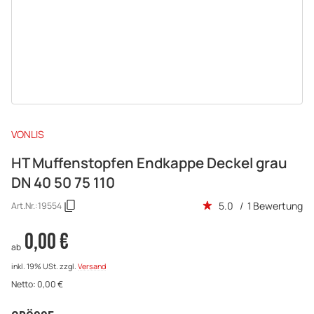
VONLIS
HT Muffenstopfen Endkappe Deckel grau
DN 40 50 75 110
5.0 / 1 Bewertung
Art.Nr.:
19554
0,00 €
ab
inkl. 19% USt.
zzgl.
Versand
Netto:
0,00
€