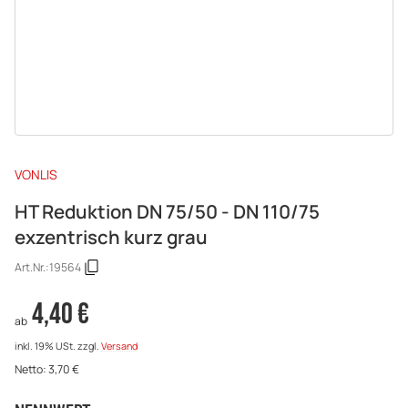
VONLIS
HT Reduktion DN 75/50 - DN 110/75
exzentrisch kurz grau
Art.Nr.:
19564
4,40 €
ab
inkl. 19% USt.
zzgl.
Versand
Netto:
3,70
€