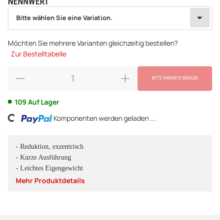
NENNWERT
wählen
Bitte wählen Sie eine Variation.
Bitte wählen Sie eine Variation.
Möchten Sie mehrere Varianten gleichzeitig bestellen?
Zur Bestelltabelle
BITTE VARIANTE WÄHLEN
109 Auf Lager
ing...
Komponenten werden geladen ...
- Reduktion, exzentrisch
- Kurze Ausführung
- Leichtes Eigengewicht
Mehr Produktdetails