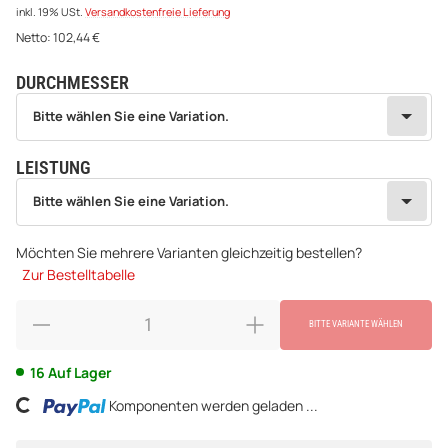
inkl. 19% USt.
Versandkostenfreie Lieferung
Netto:
102,44
€
DURCHMESSER
wählen
Bitte wählen Sie eine Variation.
Bitte wählen Sie eine Variation.
LEISTUNG
wählen
Bitte wählen Sie eine Variation.
Bitte wählen Sie eine Variation.
Möchten Sie mehrere Varianten gleichzeitig bestellen?
Zur Bestelltabelle
BITTE VARIANTE WÄHLEN
16 Auf Lager
ing...
Komponenten werden geladen ...