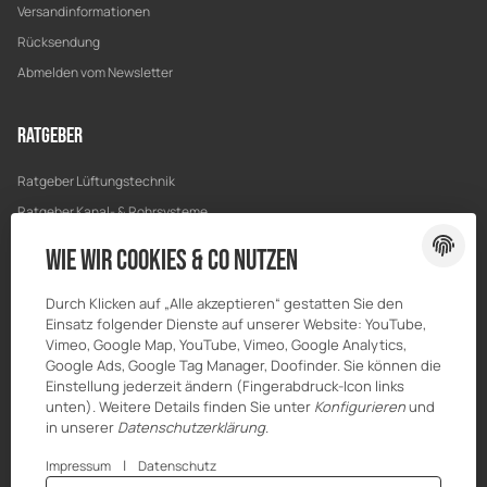
Versandinformationen
Rücksendung
Abmelden vom Newsletter
Ratgeber
Ratgeber Lüftungstechnik
Ratgeber Kanal- & Rohrsysteme
Ratgeber Entwässerung
Wie wir Cookies & Co nutzen
Ratgeber Bau & Trockenbau
Durch Klicken auf „Alle akzeptieren“ gestatten Sie den
Einsatz folgender Dienste auf unserer Website: YouTube,
Vimeo, Google Map, YouTube, Vimeo, Google Analytics,
Google Ads, Google Tag Manager, Doofinder. Sie können die
Einstellung jederzeit ändern (Fingerabdruck-Icon links
unten). Weitere Details finden Sie unter
Konfigurieren
und
in unserer
Datenschutzerklärung
.
|
Impressum
Datenschutz