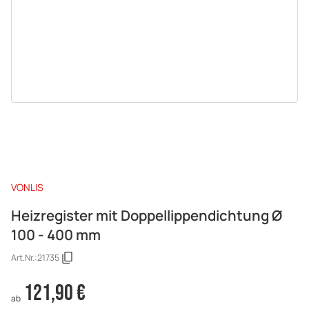
VONLIS
Heizregister mit Doppellippendichtung Ø
100 - 400 mm
Art.Nr.:
21735
121,90 €
ab