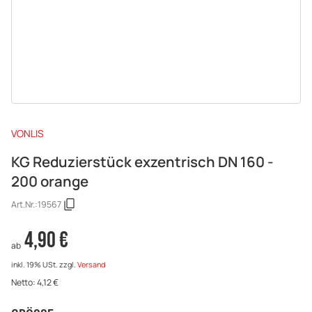
VONLIS
KG Reduzierstück exzentrisch DN 160 -
200 orange
Art.Nr.:
19567
4,90 €
ab
inkl. 19% USt.
zzgl.
Versand
Netto:
4,12
€