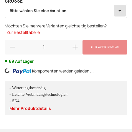
GRÖSSE
wählen
Bitte wählen Sie eine Variation.
Bitte wählen Sie eine Variation.
Möchten Sie mehrere Varianten gleichzeitig bestellen?
Zur Bestelltabelle
BITTE VARIANTE WÄHLEN
69 Auf Lager
ing...
Komponenten werden geladen ...
- Witterungsbeständig
- Leichte Verbindungstechnologien
- SN4
Mehr Produktdetails