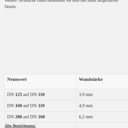
Weitere Technische Daten entnehmen Sie bitte den unten aufgeführten
Details
Nennwert
Wandstärke
DN
125
auf DN
110
3,9 mm
DN
160
auf DN
110
4,9 mm
DN
200
auf DN
160
6,2 mm
Alte Bezeichnung: