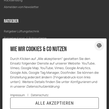
Rücksendung
Abmelden vom Newsletter
Ratgeber
Ratgeber Lüftungstechnik
Ratgeber Kanal- & Rohrsysteme
Ratgeber Entwässerung
Wie wir Cookies & Co nutzen
Ratgeber Bau & Trockenbau
Durch Klicken auf „Alle akzeptieren“ gestatten Sie den
Einsatz folgender Dienste auf unserer Website: YouTube,
Vimeo, Google Map, YouTube, Vimeo, Google Analytics,
Google Ads, Google Tag Manager, Doofinder. Sie können die
Einstellung jederzeit ändern (Fingerabdruck-Icon links
unten). Weitere Details finden Sie unter
Konfigurieren
und
in unserer
Datenschutzerklärung
.
|
Impressum
Datenschutz
ALLE AKZEPTIEREN