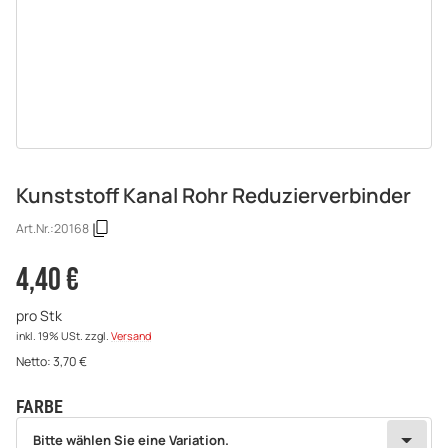
Kunststoff Kanal Rohr Reduzierverbinder
Art.Nr.:
20168
4,40 €
pro Stk
inkl. 19% USt.
zzgl.
Versand
Netto:
3,70
€
FARBE
wählen
Bitte wählen Sie eine Variation.
Bitte wählen Sie eine Variation.