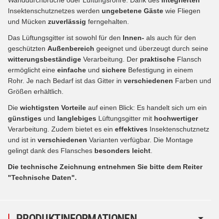
Insektenschutznetzes werden
ungebetene Gäste
wie Fliegen
und Mücken
zuverlässig
ferngehalten.
Das Lüftungsgitter ist sowohl für den
Innen-
als auch für den
geschützten
Außenbereich
geeignet und überzeugt durch seine
witterungsbeständige
Verarbeitung. Der
praktische
Flansch
ermöglicht eine
einfache
und
sichere
Befestigung in einem
Rohr. Je nach Bedarf ist das Gitter in
verschiedenen
Farben und
Größen erhältlich.
Die
wichtigsten Vorteile
auf einen Blick: Es handelt sich um ein
günstiges
und
langlebiges
Lüftungsgitter mit
hochwertiger
Verarbeitung. Zudem bietet es ein
effektives
Insektenschutznetz
und ist in
verschiedenen
Varianten verfügbar. Die Montage
gelingt dank des Flansches
besonders leicht
.
Die technische Zeichnung entnehmen Sie bitte dem Reiter
"Technische Daten".
PRODUKTINFORMATIONEN