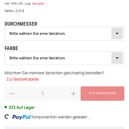
inkl. 19% USt.
zzgl.
Versand
Netto:
2,10
€
DURCHMESSER
wählen
Bitte wählen Sie eine Variation.
Bitte wählen Sie eine Variation.
FARBE
wählen
Bitte wählen Sie eine Variation.
Bitte wählen Sie eine Variation.
Möchten Sie mehrere Varianten gleichzeitig bestellen?
Zur Bestelltabelle
BITTE VARIANTE WÄHLEN
333 Auf Lager
ing...
Komponenten werden geladen ...