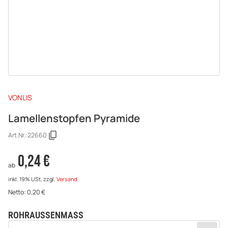
VONLIS
Lamellenstopfen Pyramide
Art.Nr.:
22660
0,24 €
ab
inkl. 19% USt.
zzgl.
Versand
Netto:
0,20
€
ROHRAUSSENMASS
wählen
Bitte wählen Sie eine Variation.