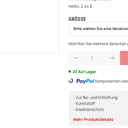
Netto:
2,44
€
GRÖSSE
wählen
Bitte wählen Sie eine Variation.
Bitte wählen Sie eine Variation
Möchten Sie mehrere Varianten g
23 Auf Lager
Loading...
Komponenten werd
- Zur Be- und Entlüftung
- Kunststoff
- Insektenschutz
Mehr Produktdetails