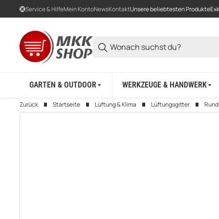
Service & Hilfe
Mein Konto
News
Kontakt
Unsere beliebtesten Produkte
Exk
GARTEN & OUTDOOR
WERKZEUGE & HANDWERK
Zurück
Startseite
Lüftung & Klima
Lüftungsgitter
Rund