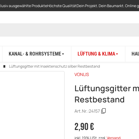
lusiv ausgewählte Produkte
Höchste Qualität
Dein Projekt. Dein Baumarkt. Online 
KANAL- & ROHRSYSTEME
LÜFTUNG & KLIMA
HA
Lüftungsgitter mit Insektenschutz silber Restbestand
VONLIS
Lüftungsgitter m
Restbestand
Art.Nr.:
24157
2,90 €
inkl. 19% USt.
zzgl.
Versand