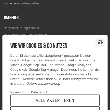
Abmelden vom Newsletter
Ratgeber
Ratgeber Lüftungstechnik
Ratgeber Kanal- & Rohrsysteme
Ratgeber Entwässerung
Wie wir Cookies & Co nutzen
Ratgeber Bau & Trockenbau
Durch Klicken auf „Alle akzeptieren“ gestatten Sie den
Einsatz folgender Dienste auf unserer Website: YouTube,
Vimeo, Google Map, YouTube, Vimeo, Google Analytics,
Google Ads, Google Tag Manager, Doofinder. Sie können die
Einstellung jederzeit ändern (Fingerabdruck-Icon links
unten). Weitere Details finden Sie unter
Konfigurieren
und
in unserer
Datenschutzerklärung
.
|
Impressum
Datenschutz
ALLE AKZEPTIEREN
© MKK-SHOP
* Alle Preise inkl. gesetzlicher USt., zzgl.
Versand