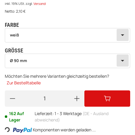
inkl. 19% USt.
zzgl.
Versand
Netto:
2,10
€
FARBE
wählen
Bitte wählen Sie eine Variation.
weiß
GRÖSSE
wählen
Bitte wählen Sie eine Variation.
Ø 90 mm
Möchten Sie mehrere Varianten gleichzeitig bestellen?
Zur Bestelltabelle
162 Auf
Lieferzeit:
1 - 3 Werktage
(DE - Ausland
Loading...
Lager
abweichend)
Komponenten werden geladen ...