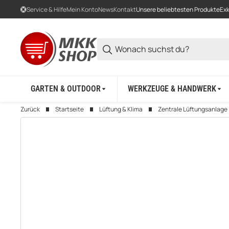
Service & Hilfe
Mein Konto
News
Kontakt
Unsere beliebtesten Produkte
Exk
GARTEN & OUTDOOR
WERKZEUGE & HANDWERK
Zurück
Startseite
Lüftung & Klima
Zentrale Lüftungsanlage