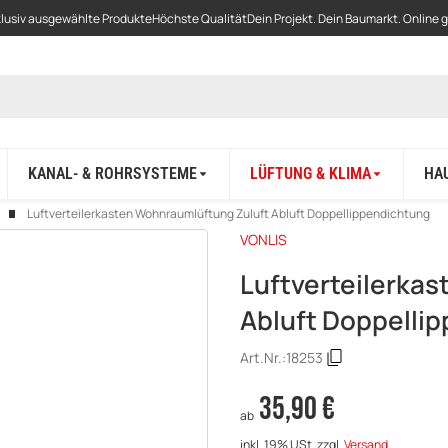
lusiv ausgewählte Produkte
Höchste Qualität
Dein Projekt. Dein Baumarkt. Online 
KANAL- & ROHRSYSTEME
LÜFTUNG & KLIMA
HA
Luftverteilerkasten Wohnraumlüftung Zuluft Abluft Doppellippendichtung
VONLIS
Luftverteilerka
Abluft Doppelli
Art.Nr.:
18253
35,90 €
ab
inkl. 19% USt.
zzgl.
Versand