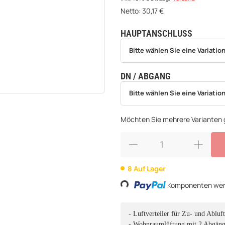
Netto:
30,17
€
HAUPTANSCHLUSS
wählen
Bitte wählen Sie eine Variation.
Bitte wählen Sie eine Variation
DN / ABGANG
wählen
Bitte wählen Sie eine Variation.
Bitte wählen Sie eine Variation
Möchten Sie mehrere Varianten g
8 Auf Lager
Komponenten werd
Loading...
- Luftverteiler für Zu- und Abluft
- Wohnraumlüftung mit 2 Abgän