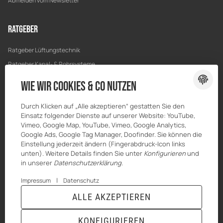
Abmelden vom Newsletter
Ratgeber
Ratgeber Lüftungstechnik
Ratgeber Kanal- & Rohrsysteme
Ratgeber Entwässerung
Wie wir Cookies & Co nutzen
Ratgeber Bau & Trockenbau
Durch Klicken auf „Alle akzeptieren“ gestatten Sie den
Einsatz folgender Dienste auf unserer Website: YouTube,
Vimeo, Google Map, YouTube, Vimeo, Google Analytics,
Google Ads, Google Tag Manager, Doofinder. Sie können die
Einstellung jederzeit ändern (Fingerabdruck-Icon links
unten). Weitere Details finden Sie unter
Konfigurieren
und
in unserer
Datenschutzerklärung
.
|
Impressum
Datenschutz
ALLE AKZEPTIEREN
© MKK-SHOP
* Alle Preise inkl. gesetzlicher USt., zzgl.
Versand
KONFIGURIEREN