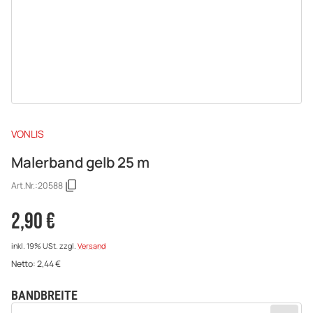
VONLIS
Malerband gelb 25 m
Art.Nr.:
20588
2,90 €
inkl. 19% USt.
zzgl.
Versand
Netto:
2,44
€
BANDBREITE
wählen
Bitte wählen Sie eine Variation.