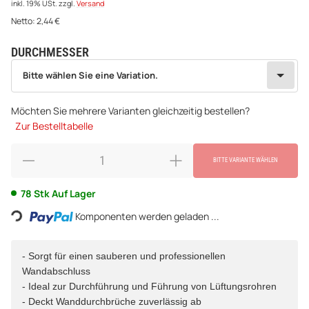
inkl. 19% USt.
zzgl.
Versand
Netto:
2,44
€
DURCHMESSER
wählen
Bitte wählen Sie eine Variation.
Bitte wählen Sie eine Variation.
Möchten Sie mehrere Varianten gleichzeitig bestellen?
Zur Bestelltabelle
BITTE VARIANTE WÄHLEN
Loading...
78 Stk Auf Lager
Komponenten werden geladen ...
- Sorgt für einen sauberen und professionellen
Wandabschluss
- Ideal zur Durchführung und Führung von Lüftungsrohren
- Deckt Wanddurchbrüche zuverlässig ab