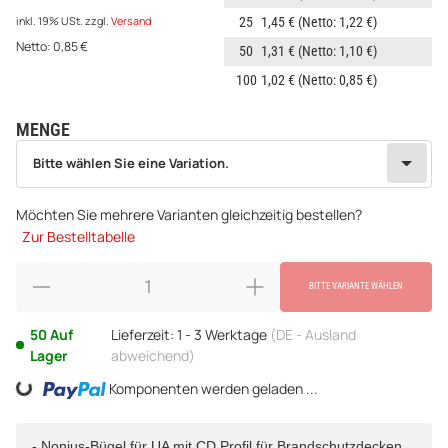
25
1,45 €
(Netto: 1,22 €)
inkl. 19% USt.
zzgl.
Versand
Netto:
0,85
€
50
1,31 €
(Netto: 1,10 €)
100
1,02 €
(Netto: 0,85 €)
MENGE
wählen
Bitte wählen Sie eine Variation.
Bitte wählen Sie eine Variation.
Möchten Sie mehrere Varianten gleichzeitig bestellen?
Zur Bestelltabelle
BITTE VARIANTE WÄHLEN
50 Auf
Lieferzeit:
1 - 3 Werktage
(DE - Ausland
Lager
abweichend)
Komponenten werden geladen ...
Loading...
- Nonius-Bügel für UA mit CD Profil für Brandschutzdecken