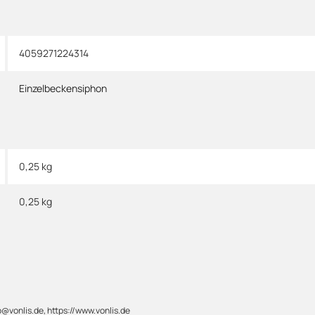
4059271224314
Einzelbeckensiphon
0,25 kg
0,25
kg
@vonlis.de, https://www.vonlis.de