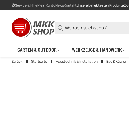
Service & Hilfe
Mein Konto
News
Kontakt
Unsere beliebtesten Produkte
Exk
GARTEN & OUTDOOR
WERKZEUGE & HANDWERK
Zurück
Startseite
Haustechnik & Installation
Bad & Küche