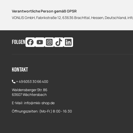
Verantwortliche Person gemäß GPSR
VONLIS GmbH, Fabrikstraße 12, 63636 Brachttal, Hessen, Deutschland, info
FOLGEN
Kontakt
+
49 6053 30 66 400
Waldensberger Str. 86
63607 Wächtersbach
E-Mail: info@mkk-shop.de
Öffnungszeiten: (Mo-Fr.) 8:00 - 16:30