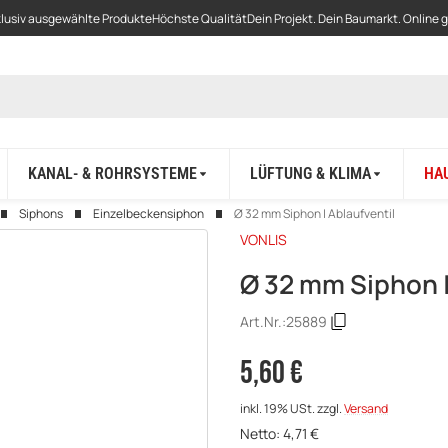
lusiv ausgewählte Produkte
Höchste Qualität
Dein Projekt. Dein Baumarkt. Online 
KANAL- & ROHRSYSTEME
LÜFTUNG & KLIMA
HA
Siphons
Einzelbeckensiphon
Ø 32 mm Siphon | Ablaufventil
VONLIS
Ø 32 mm Siphon |
Art.Nr.:
25889
5,60 €
inkl. 19% USt.
zzgl.
Versand
Netto:
4,71
€