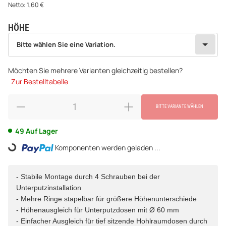
Netto:
1,60
€
HÖHE
wählen
Bitte wählen Sie eine Variation.
Bitte wählen Sie eine Variation.
Möchten Sie mehrere Varianten gleichzeitig bestellen?
Zur Bestelltabelle
BITTE VARIANTE WÄHLEN
49 Auf Lager
Loading...
Komponenten werden geladen ...
- Stabile Montage durch 4 Schrauben bei der
Unterputzinstallation
- Mehre Ringe stapelbar für größere Höhenunterschiede
- Höhenausgleich für Unterputzdosen mit Ø 60 mm
- Einfacher Ausgleich für tief sitzende Hohlraumdosen durch