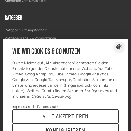
Abmelden vom Newsletter
Ratgeber
Ratgeber Lüftungstechnik
Ratgeber Kanal- & Rohrsysteme
Ratgeber Entwässerung
Wie wir Cookies & Co nutzen
Ratgeber Bau & Trockenbau
Durch Klicken auf „Alle akzeptieren“ gestatten Sie den
Einsatz folgender Dienste auf unserer Website: YouTube,
Vimeo, Google Map, YouTube, Vimeo, Google Analytics,
Google Ads, Google Tag Manager, Doofinder. Sie können die
Einstellung jederzeit ändern (Fingerabdruck-Icon links
unten). Weitere Details finden Sie unter
Konfigurieren
und
in unserer
Datenschutzerklärung
.
|
Impressum
Datenschutz
ALLE AKZEPTIEREN
© MKK-SHOP
* Alle Preise inkl. gesetzlicher USt., zzgl.
Versand
KONFIGURIEREN