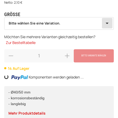
Netto:
2,10
€
GRÖSSE
wählen
Bitte wählen Sie eine Variation.
Bitte wählen Sie eine Variation.
Möchten Sie mehrere Varianten gleichzeitig bestellen?
Zur Bestelltabelle
BITTE VARIANTE WÄHLEN
14 Auf Lager
Komponenten werden geladen ...
Loading...
- Ø40/50 mm
- korrosionsbeständig
- langlebig
Mehr Produktdetails