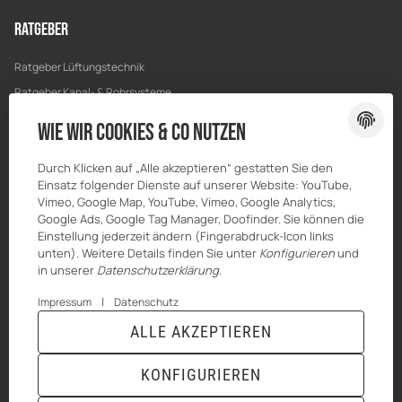
Ratgeber
Ratgeber Lüftungstechnik
Ratgeber Kanal- & Rohrsysteme
Ratgeber Entwässerung
Wie wir Cookies & Co nutzen
Ratgeber Bau & Trockenbau
Durch Klicken auf „Alle akzeptieren“ gestatten Sie den
Einsatz folgender Dienste auf unserer Website: YouTube,
Vimeo, Google Map, YouTube, Vimeo, Google Analytics,
Google Ads, Google Tag Manager, Doofinder. Sie können die
Einstellung jederzeit ändern (Fingerabdruck-Icon links
unten). Weitere Details finden Sie unter
Konfigurieren
und
in unserer
Datenschutzerklärung
.
|
Impressum
Datenschutz
ALLE AKZEPTIEREN
© MKK-SHOP
* Alle Preise inkl. gesetzlicher USt., zzgl.
Versand
KONFIGURIEREN
VERTRAG WIDERRUFEN