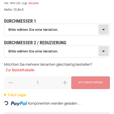
inkl. 19% USt.
zzgl.
Versand
Netto:
10,84
€
DURCHMESSER 1
wählen
Bitte wählen Sie eine Variation.
Bitte wählen Sie eine Variation.
DURCHMESSER 2 / REDUZIERUNG
wählen
Bitte wählen Sie eine Variation.
Bitte wählen Sie eine Variation.
Möchten Sie mehrere Varianten gleichzeitig bestellen?
Zur Bestelltabelle
BITTE VARIANTE WÄHLEN
Loading...
3 Auf Lager
Komponenten werden geladen ...