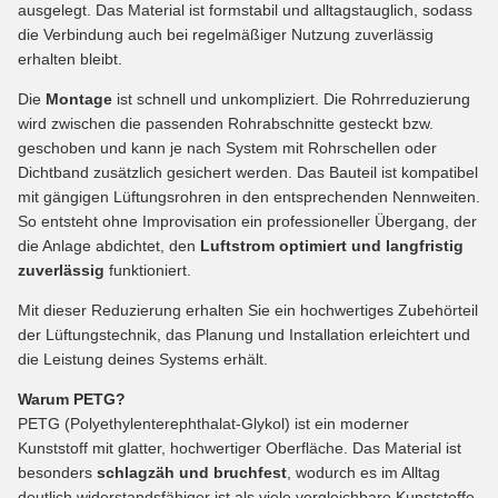
ausgelegt. Das Material ist formstabil und alltagstauglich, sodass
die Verbindung auch bei regelmäßiger Nutzung zuverlässig
erhalten bleibt.
Die
Montage
ist schnell und unkompliziert. Die Rohrreduzierung
wird zwischen die passenden Rohrabschnitte gesteckt bzw.
geschoben und kann je nach System mit Rohrschellen oder
Dichtband zusätzlich gesichert werden. Das Bauteil ist kompatibel
mit gängigen Lüftungsrohren in den entsprechenden Nennweiten.
So entsteht ohne Improvisation ein professioneller Übergang, der
die Anlage abdichtet, den
Luftstrom optimiert und langfristig
zuverlässig
funktioniert.
Mit dieser Reduzierung erhalten Sie ein hochwertiges Zubehörteil
der Lüftungstechnik, das Planung und Installation erleichtert und
die Leistung deines Systems erhält.
Warum PETG?
PETG (Polyethylenterephthalat-Glykol) ist ein moderner
Kunststoff mit glatter, hochwertiger Oberfläche. Das Material ist
besonders
schlagzäh und bruchfest
, wodurch es im Alltag
deutlich widerstandsfähiger ist als viele vergleichbare Kunststoffe.