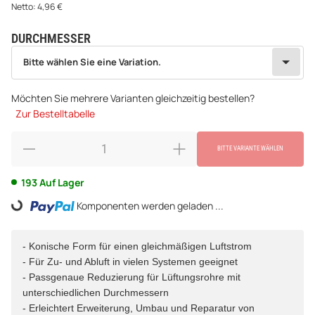
Netto:
4,96
€
DURCHMESSER
wählen
Bitte wählen Sie eine Variation.
Bitte wählen Sie eine Variation.
Möchten Sie mehrere Varianten gleichzeitig bestellen?
Zur Bestelltabelle
BITTE VARIANTE WÄHLEN
193 Auf Lager
Komponenten werden geladen ...
Loading...
- Konische Form für einen gleichmäßigen Luftstrom
- Für Zu- und Abluft in vielen Systemen geeignet
- Passgenaue Reduzierung für Lüftungsrohre mit
unterschiedlichen Durchmessern
- Erleichtert Erweiterung, Umbau und Reparatur von