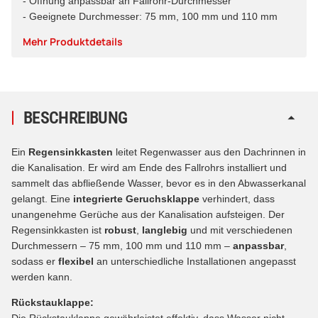
- Öffnung anpassbar an Fallrohr-Durchmesser
- Geeignete Durchmesser: 75 mm, 100 mm und 110 mm
Mehr Produktdetails
BESCHREIBUNG
Ein
Regensinkkasten
leitet Regenwasser aus den Dachrinnen in
die Kanalisation. Er wird am Ende des Fallrohrs installiert und
sammelt das abfließende Wasser, bevor es in den Abwasserkanal
gelangt. Eine
integrierte Geruchsklappe
verhindert, dass
unangenehme Gerüche aus der Kanalisation aufsteigen. Der
Regensinkkasten ist
robust
,
langlebig
und mit verschiedenen
Durchmessern – 75 mm, 100 mm und 110 mm –
anpassbar
,
sodass er
flexibel
an unterschiedliche Installationen angepasst
werden kann.
Rückstauklappe:
Die Rückstauklappe gewährleistet effektiv, dass Wasser nicht