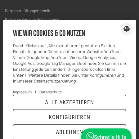
Ratgeber Lüftungstechnik
Ratgeber Kanal- & Rohrsysteme
Ratgeber Entwässerung
Wie wir Cookies & Co nutzen
Ratgeber Bau & Trockenbau
Durch Klicken auf „Alle akzeptieren“ gestatten Sie den
Einsatz folgender Dienste auf unserer Website: YouTube,
Vimeo, Google Map, YouTube, Vimeo, Google Analytics,
Google Ads, Google Tag Manager, Doofinder. Sie können die
Einstellung jederzeit ändern (Fingerabdruck-Icon links
unten). Weitere Details finden Sie unter
Konfigurieren
und
in unserer
Datenschutzerklärung
.
|
Impressum
Datenschutz
ALLE AKZEPTIEREN
© MKK-SHOP
* Alle Preise inkl. gesetzlicher USt., zzgl.
Versand
KONFIGURIEREN
VERTRAG WIDERRUFEN
ABLEHNEN
Schnelle Hilfe