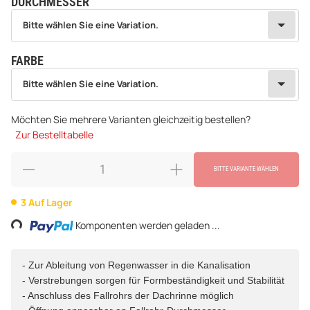
DURCHMESSER
wählen
Bitte wählen Sie eine Variation.
Bitte wählen Sie eine Variation.
FARBE
wählen
Bitte wählen Sie eine Variation.
Bitte wählen Sie eine Variation.
Möchten Sie mehrere Varianten gleichzeitig bestellen?
Zur Bestelltabelle
BITTE VARIANTE WÄHLEN
ding...
3 Auf Lager
Komponenten werden geladen ...
- Zur Ableitung von Regenwasser in die Kanalisation
- Verstrebungen sorgen für Formbeständigkeit und Stabilität
- Anschluss des Fallrohrs der Dachrinne möglich