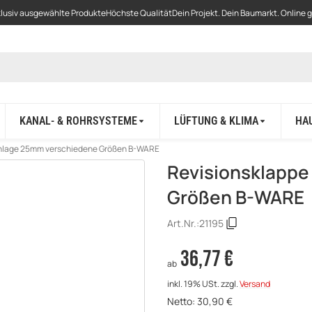
lusiv ausgewählte Produkte
Höchste Qualität
Dein Projekt. Dein Baumarkt. Online 
KANAL- & ROHRSYSTEME
LÜFTUNG & KLIMA
HA
inlage 25mm verschiedene Größen B-WARE
Revisionsklappe
Größen B-WARE
Art.Nr.:
21195
36,77 €
ab
inkl. 19% USt.
zzgl.
Versand
Netto:
30,90
€