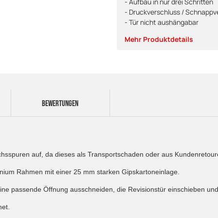
- Aufbau in nur drei Schritten
- Druckverschluss / Schnappv
- Tür nicht aushängabar
Mehr Produktdetails
BEWERTUNGEN
auchsspuren auf, da dieses als Transportschaden oder aus Kundenretou
inium Rahmen mit einer 25 mm starken Gipskartoneinlage.
 eine passende Öffnung ausschneiden, die Revisionstür einschieben u
net.