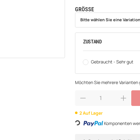
GRÖSSE
wählen
Bitte wählen Sie eine Variation.
Bitte wählen Sie eine Variation
ZUSTAND
wählen
Gebraucht - Sehr gut
Möchten Sie mehrere Varianten g
2 Auf Lager
Komponenten werd
Loading...