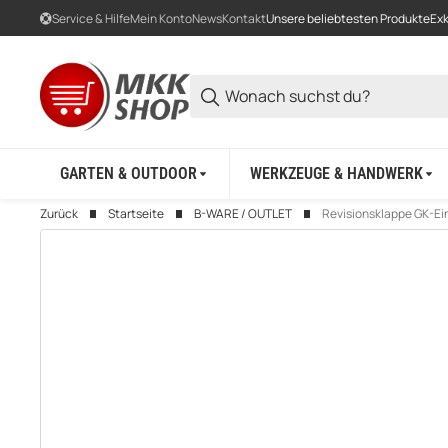
Service & Hilfe
Mein Konto
News
Kontakt
Unsere beliebtesten Produkte
Exk
GARTEN & OUTDOOR
WERKZEUGE & HANDWERK
Zurück
Startseite
B-WARE / OUTLET
Revisionsklappe GK-E