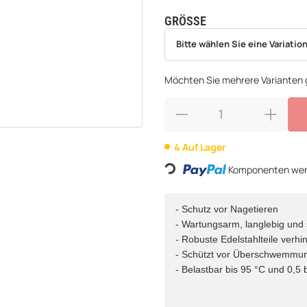
GRÖSSE
wählen
Bitte wählen Sie eine Variation.
Bitte wählen Sie eine Variation
Möchten Sie mehrere Varianten g
4 Auf Lager
Komponenten werd
Loading...
- Schutz vor Nagetieren
- Wartungsarm, langlebig und 
- Robuste Edelstahlteile verh
- Schützt vor Überschwemmu
- Belastbar bis 95 °C und 0,5 