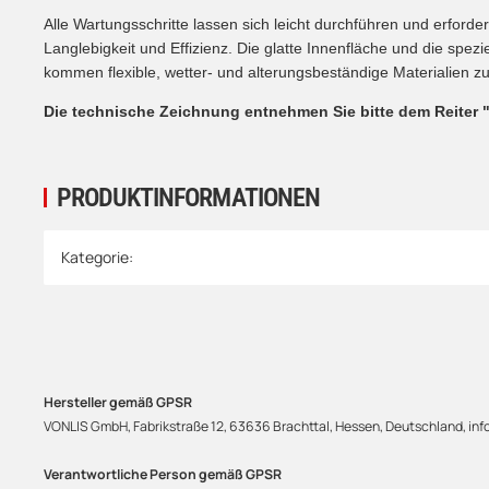
Alle Wartungsschritte lassen sich leicht durchführen und erford
Langlebigkeit und Effizienz. Die glatte Innenfläche und die spe
kommen flexible, wetter- und alterungsbeständige Materialien z
Di
e
technische Zeichnung entnehmen Sie bitte dem Reiter 
PRODUKTINFORMATIONEN
Produkteigenschaft
Wert
Kategorie:
Hersteller gemäß GPSR
VONLIS GmbH, Fabrikstraße 12, 63636 Brachttal, Hessen, Deutschland, info
Verantwortliche Person gemäß GPSR