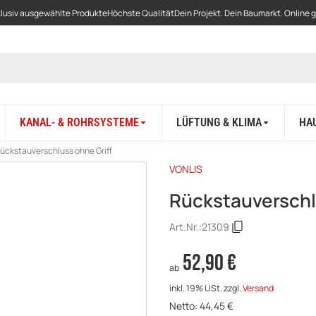
lusiv ausgewählte Produkte
Höchste Qualität
Dein Projekt. Dein Baumarkt. Online 
KANAL- & ROHRSYSTEME
LÜFTUNG & KLIMA
HA
ückstauverschluss ohne Griff
VONLIS
Rückstauverschl
Art.Nr.:
21309
52,90 €
ab
inkl. 19% USt.
zzgl.
Versand
Netto:
44,45
€