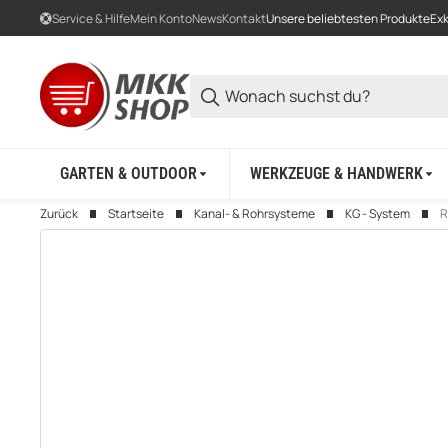
Service & Hilfe
Mein Konto
News
Kontakt
Unsere beliebtesten Produkte
Exk
GARTEN & OUTDOOR
WERKZEUGE & HANDWERK
Zurück
Startseite
Kanal- & Rohrsysteme
KG - System
R