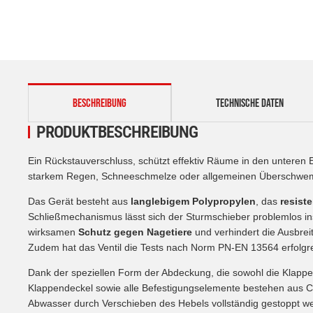
weitere Registerkarten anzeigen
BESCHREIBUNG
TECHNISCHE DATEN
PRODUKTBESCHREIBUNG
Ein Rückstauverschluss, schützt effektiv Räume in den untere
starkem Regen, Schneeschmelze oder allgemeinen Überschw
Das Gerät besteht aus
langlebigem Polypropylen
, das
resist
Schließmechanismus lässt sich der Sturmschieber problemlos ins
wirksamen
Schutz gegen Nagetiere
und verhindert die Ausbre
Zudem hat das Ventil die Tests nach Norm PN-EN 13564 erfolgr
Dank der speziellen Form der Abdeckung, die sowohl die Klappe 
Klappendeckel sowie alle Befestigungselemente bestehen aus C
Abwasser durch Verschieben des Hebels vollständig gestoppt we