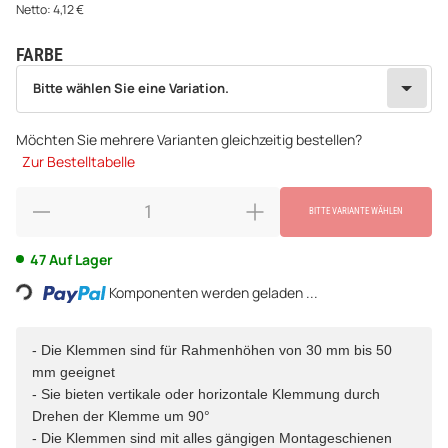
Netto:
4,12
€
FARBE
wählen
Bitte wählen Sie eine Variation.
Bitte wählen Sie eine Variation.
Möchten Sie mehrere Varianten gleichzeitig bestellen?
Zur Bestelltabelle
BITTE VARIANTE WÄHLEN
oading...
47 Auf Lager
Komponenten werden geladen ...
- Die Klemmen sind für Rahmenhöhen von 30 mm bis 50
mm geeignet
- Sie bieten vertikale oder horizontale Klemmung durch
Drehen der Klemme um 90°
- Die Klemmen sind mit alles gängigen Montageschienen