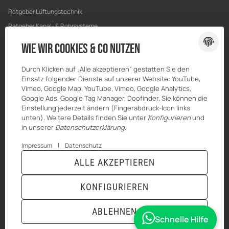
Ratgeber Lüftungstechnik
Ratgeber Kanal- & Rohrsysteme
Ratgeber Entwässerung
Wie wir Cookies & Co nutzen
Ratgeber Bau & Trockenbau
Durch Klicken auf „Alle akzeptieren“ gestatten Sie den
Einsatz folgender Dienste auf unserer Website: YouTube,
Vimeo, Google Map, YouTube, Vimeo, Google Analytics,
Google Ads, Google Tag Manager, Doofinder. Sie können die
Einstellung jederzeit ändern (Fingerabdruck-Icon links
unten). Weitere Details finden Sie unter
Konfigurieren
und
in unserer
Datenschutzerklärung
.
|
Impressum
Datenschutz
ALLE AKZEPTIEREN
© MKK-SHOP
* Alle Preise inkl. gesetzlicher USt., zzgl.
Versand
KONFIGURIEREN
VERTRAG WIDERRUFEN
ABLEHNEN
Schnelle Hilfe
ANMELDEN
MENÜ
WARENKORB