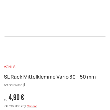
VONLIS
SL Rack Mittelklemme Vario 30 - 50 mm
Art.Nr.:
26086
4,90 €
ab
inkl. 19% USt.
zzgl.
Versand