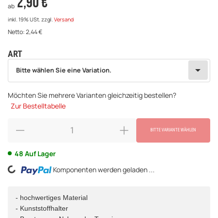
2,90 €
ab
inkl. 19% USt.
zzgl.
Versand
Netto:
2,44
€
ART
wählen
Bitte wählen Sie eine Variation.
Bitte wählen Sie eine Variation.
Möchten Sie mehrere Varianten gleichzeitig bestellen?
Zur Bestelltabelle
BITTE VARIANTE WÄHLEN
48 Auf Lager
Loading...
Komponenten werden geladen ...
- hochwertiges Material
- Kunststoffhalter